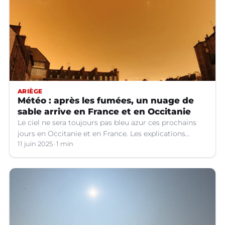
ARIÈGE
Météo : après les fumées, un nuage de
sable arrive en France et en Occitanie
Le ciel ne sera toujours pas bleu azur ces prochains
jours en Occitanie et en France. Les explications
météo.
11 juin 2025
1 min