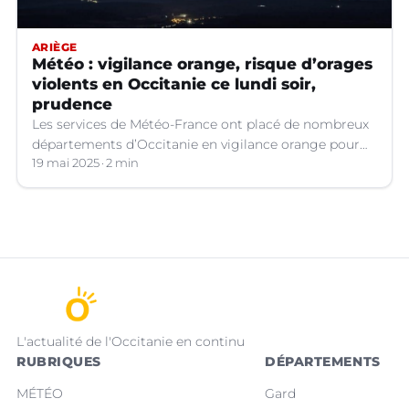
ARIÈGE
Météo : vigilance orange, risque d’orages
violents en Occitanie ce lundi soir,
prudence
Les services de Météo-France ont placé de nombreux
départements d’Occitanie en vigilance orange pour
les orages violents.
19 mai 2025
2 min
L'actualité de l'Occitanie en continu
RUBRIQUES
DÉPARTEMENTS
MÉTÉO
Gard