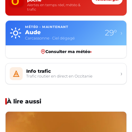
Alertes en temps réel, météo &
trafic
MÉTÉO · MAINTENANT
29°
Aude
›
Carcassonne · Ciel dégagé
Consulter ma météo
›
Info trafic
›
Trafic routier en direct en Occitanie
À lire aussi