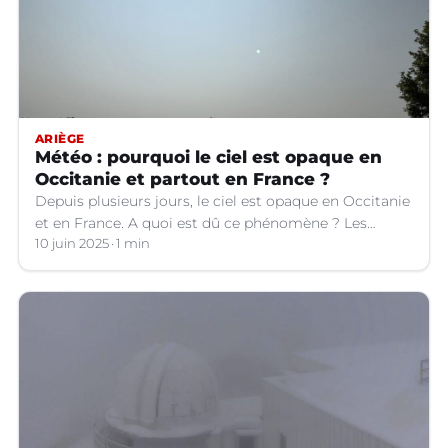
ARIÈGE
Météo : pourquoi le ciel est opaque en
Occitanie et partout en France ?
Depuis plusieurs jours, le ciel est opaque en Occitanie
et en France. A quoi est dû ce phénomène ? Les
explications.
10 juin 2025
1 min