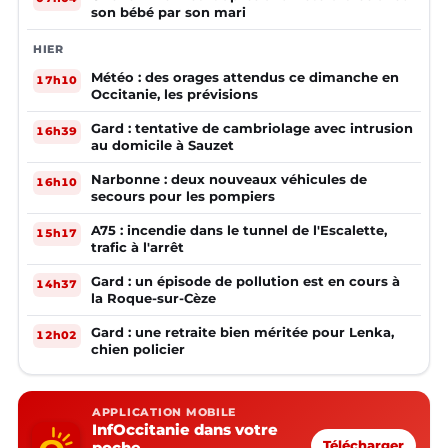
son bébé par son mari
HIER
Météo : des orages attendus ce dimanche en
17h10
Occitanie, les prévisions
Gard : tentative de cambriolage avec intrusion
16h39
au domicile à Sauzet
Narbonne : deux nouveaux véhicules de
16h10
secours pour les pompiers
A75 : incendie dans le tunnel de l'Escalette,
15h17
trafic à l'arrêt
Gard : un épisode de pollution est en cours à
14h37
la Roque-sur-Cèze
Gard : une retraite bien méritée pour Lenka,
12h02
chien policier
APPLICATION MOBILE
InfOccitanie dans votre
poche
Télécharger