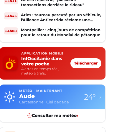
15h11
transactions derrière le rideau"
Arles : taureau percuté par un véhicule,
14h45
l'Alliance Anticorrida réclame une
enquête
Montpellier : cinq jours de compétition
14h08
pour le retour du Mondial de pétanque
APPLICATION MOBILE
InfOccitanie dans
votre poche
Télécharger
Alertes en temps réel,
météo & trafic
MÉTÉO · MAINTENANT
24°
Aude
›
Carcassonne · Ciel dégagé
Consulter ma météo
›