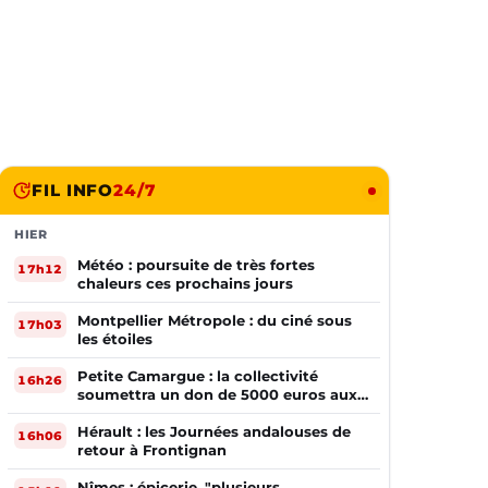
FIL INFO
24/7
HIER
Météo : poursuite de très fortes
17h12
chaleurs ces prochains jours
Montpellier Métropole : du ciné sous
17h03
les étoiles
Petite Camargue : la collectivité
16h26
soumettra un don de 5000 euros aux
sinistrés de la Gironde
Hérault : les Journées andalouses de
16h06
retour à Frontignan
Nîmes : épicerie, "plusieurs