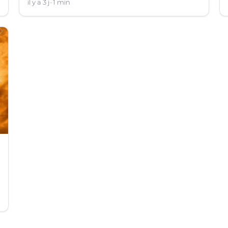
il y a 3 j
1 min