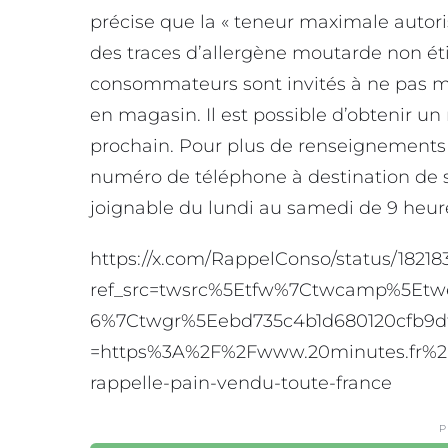
précise que la « teneur maximale autori
des traces d’allergène moutarde non éti
consommateurs sont invités à ne pas man
en magasin. Il est possible d’obtenir 
prochain. Pour plus de renseignements 
numéro de téléphone à destination de ses
joignable du lundi au samedi de 9 heure
https://x.com/RappelConso/status/18218
ref_src=twsrc%5Etfw%7Ctwcamp%5Etw
6%7Ctwgr%5Eebd735c4b1d680120cfb9df
=https%3A%2F%2Fwww.20minutes.fr%2Fs
rappelle-pain-vendu-toute-france
P