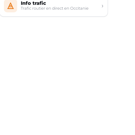
Info trafic
›
Trafic routier en direct en Occitanie