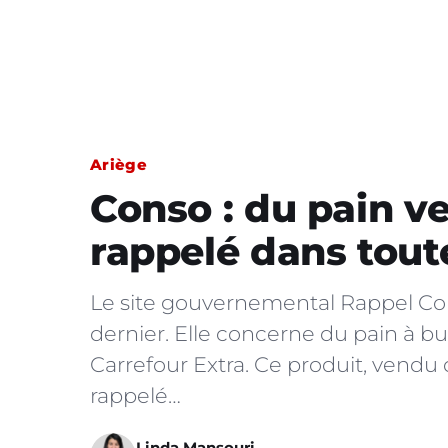
Ariège
Conso : du pain v
rappelé dans tout
Le site gouvernemental Rappel Con
dernier. Elle concerne du pain à 
Carrefour Extra. Ce produit, vendu 
rappelé…
Linda Mansouri