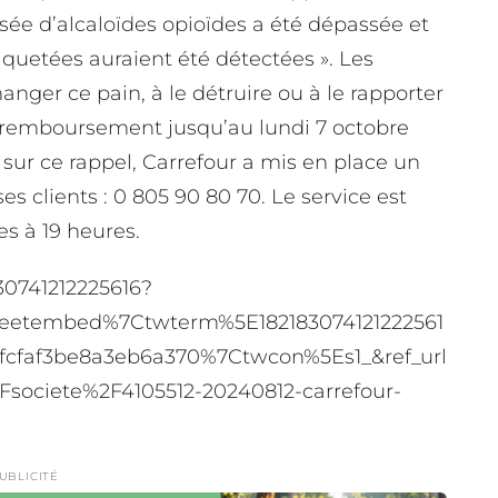
sée d’alcaloïdes opioïdes a été dépassée et
quetées auraient été détectées ». Les
ger ce pain, à le détruire ou à le rapporter
un remboursement jusqu’au lundi 7 octobre
sur ce rappel, Carrefour a mis en place un
 clients : 0 805 90 80 70. Le service est
s à 19 heures.
30741212225616?
eetembed%7Ctwterm%5E182183074121222561
cfaf3be8a3eb6a370%7Ctwcon%5Es1_&ref_url
ociete%2F4105512-20240812-carrefour-
UBLICITÉ