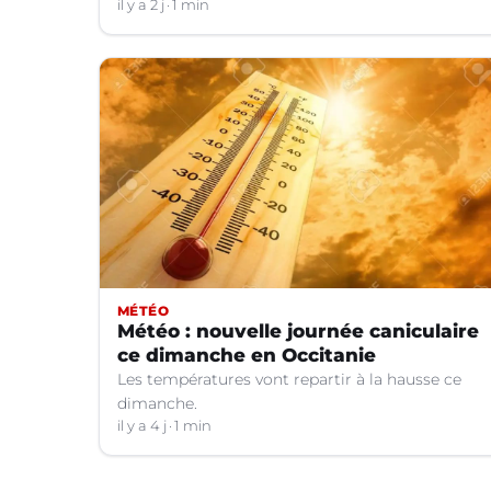
il y a 2 j
1 min
MÉTÉO
Météo : nouvelle journée caniculaire
ce dimanche en Occitanie
Les températures vont repartir à la hausse ce
dimanche.
il y a 4 j
1 min