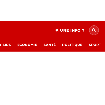
search
campaign
UNE INFO ?
OISIRS
ECONOMIE
SANTÉ
POLITIQUE
SPORT