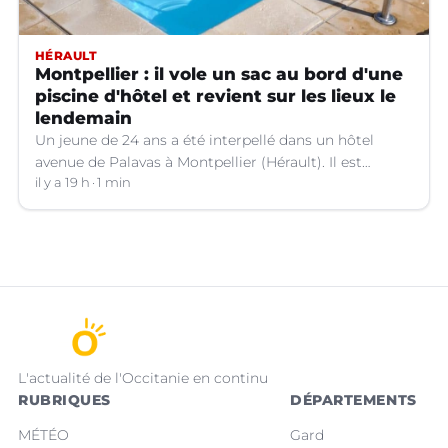
HÉRAULT
Montpellier : il vole un sac au bord d'une
piscine d'hôtel et revient sur les lieux le
lendemain
Un jeune de 24 ans a été interpellé dans un hôtel
avenue de Palavas à Montpellier (Hérault). Il est
suspecté d'avoir volé le sac d'une cliente.
il y a 19 h
1 min
L'actualité de l'Occitanie en continu
RUBRIQUES
DÉPARTEMENTS
MÉTÉO
Gard