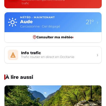
trafic
MÉTÉO · MAINTENANT
21°
Aude
›
Carcassonne · Ciel dégagé
Consulter ma météo
›
Info trafic
›
Trafic routier en direct en Occitanie
À lire aussi