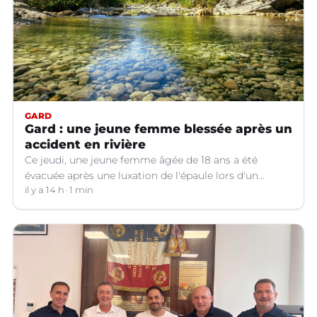
GARD
Gard : une jeune femme blessée après un
accident en rivière
Ce jeudi, une jeune femme âgée de 18 ans a été
évacuée après une luxation de l'épaule lors d'un
plongeon dans une rivière à Saint-André-de-
il y a 14 h
1 min
Valborgne (Gard).