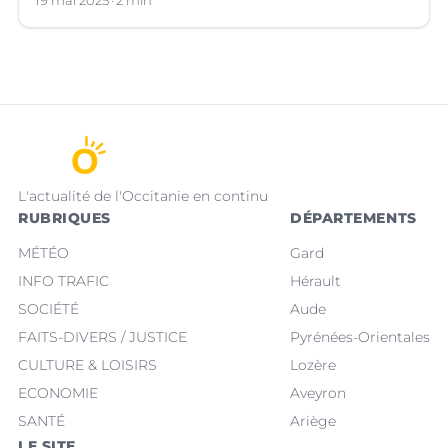
les orages violents.
19 mai 2025
2 min
L'actualité de l'Occitanie en continu
RUBRIQUES
DÉPARTEMENTS
MÉTÉO
Gard
INFO TRAFIC
Hérault
SOCIÉTÉ
Aude
FAITS-DIVERS / JUSTICE
Pyrénées-Orientales
CULTURE & LOISIRS
Lozère
ECONOMIE
Aveyron
SANTÉ
Ariège
LE SITE