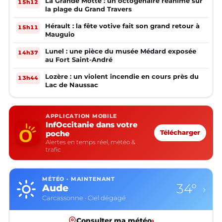
La Grande Motte : un octogénaire réanimé sur
15h12
la plage du Grand Travers
Hérault : la fête votive fait son grand retour à
15h11
Mauguio
Lunel : une pièce du musée Médard exposée
14h37
au Fort Saint-André
Lozère : un violent incendie en cours près du
13h44
Lac de Naussac
APPLICATION MOBILE
InfOccitanie dans votre
poche
Télécharger
Alertes en temps réel, météo &
trafic
MÉTÉO · MAINTENANT
34°
Aude
›
Carcassonne · Ciel dégagé
Consulter ma météo
›