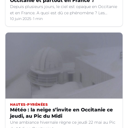
Occitanie et partout en France ?
Depuis plusieurs jours, le ciel est opaque en Occitanie
et en France. A quoi est dû ce phénomène ? Les
explications.
10 juin 2025
1 min
HAUTES-PYRÉNÉES
Météo : la neige s’invite en Occitanie ce
jeudi, au Pic du Midi
Une ambiance hivernale règne ce jeudi 22 mai au Pic