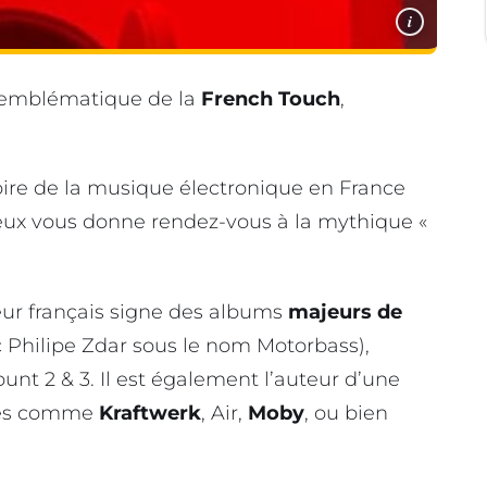
i
e emblématique de la
French Touch
,
oire de la musique électronique en France
ieux vous donne rendez-vous à la mythique «
eur français signe des albums
majeurs de
 Philipe Zdar sous le nom Motorbass),
nt 2 & 3. Il est également l’auteur d’une
stes comme
Kraftwerk
, Air,
Moby
, ou bien