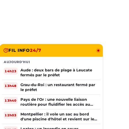
FIL INFO
24/7
AUJOURD'HUI
Aude : deux bars de plage à Leucate
14h23
fermés par le préfet
Grau-du-Roi : un restaurant fermé par
13h48
le préfet
Pays de l'Or : une nouvelle liaison
13h40
routière pour fluidifier les accès au
PIOM
Montpellier : il vole un sac au bord
12h03
d'une piscine d'hôtel et revient sur les
lieux le lendemain
Lozère : un incendie en cours