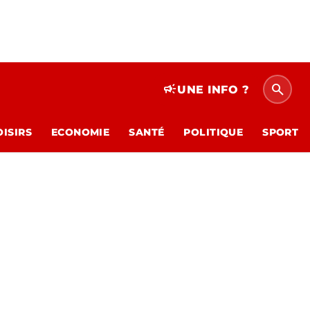
search
campaign
UNE INFO ?
OISIRS
ECONOMIE
SANTÉ
POLITIQUE
SPORT