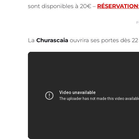
sont disponibles à 20€ –
RÉSERVATIONS
P
La
Churascaia
ouvrira ses portes dès 22