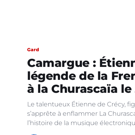
Gard
Camargue : Étienn
légende de la Fr
à la Churascaïa le 
Le talentueux Étienne de Crécy, f
s’apprête à enflammer La Churascai
l’histoire de la musique électroniq