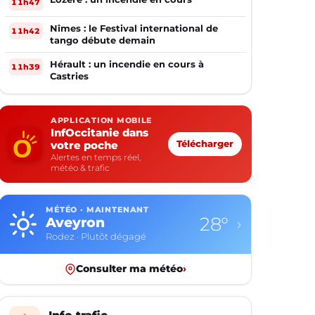
11h47
Nîmes : le Festival international de
11h42
tango débute demain
Hérault : un incendie en cours à
11h39
Castries
APPLICATION MOBILE
InfOccitanie dans
votre poche
Télécharger
Alertes en temps réel,
météo & trafic
MÉTÉO · MAINTENANT
28°
Aveyron
›
Rodez · Plutôt dégagé
Consulter ma météo
›