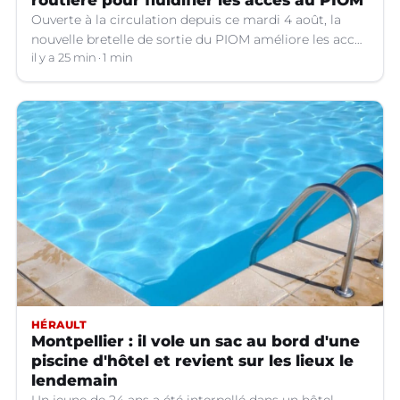
Ouverte à la circulation depuis ce mardi 4 août, la
nouvelle bretelle de sortie du PIOM améliore les accès
à la zone d'activités et facilite les déplacements
il y a 25 min
1 min
quotidiens.
HÉRAULT
Montpellier : il vole un sac au bord d'une
piscine d'hôtel et revient sur les lieux le
lendemain