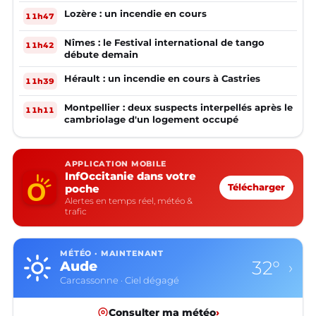
lendemain
Lozère : un incendie en cours
11h47
Nîmes : le Festival international de tango
11h42
débute demain
Hérault : un incendie en cours à Castries
11h39
Montpellier : deux suspects interpellés après le
11h11
cambriolage d'un logement occupé
APPLICATION MOBILE
InfOccitanie dans votre
poche
Télécharger
Alertes en temps réel, météo &
trafic
MÉTÉO · MAINTENANT
32°
Aude
›
Carcassonne · Ciel dégagé
Consulter ma météo
›