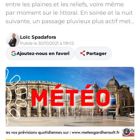
entre les plaines et les reliefs, voire même
par moment sur le littoral. En soirée et la nuit
suivante, un passage pluvieux plus actif met…
Loïc Spadafora
Publié le 30/10/2021 à 19h12
share
Ajoutez-nous en favori
Partager
i