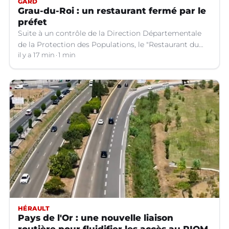
GARD
Grau-du-Roi : un restaurant fermé par le
préfet
Suite à un contrôle de la Direction Départementale
de la Protection des Populations, le "Restaurant du
Port" au Grau-du-Roi (Gard) doit fermer ses portes.
il y a 17 min
1 min
HÉRAULT
Pays de l'Or : une nouvelle liaison
routière pour fluidifier les accès au PIOM