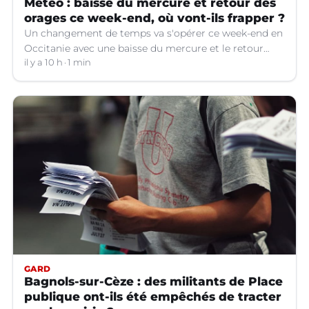
Météo : baisse du mercure et retour des
orages ce week-end, où vont-ils frapper ?
Un changement de temps va s'opérer ce week-end en
Occitanie avec une baisse du mercure et le retour
d'orages dans certains départements.
il y a 10 h
1 min
GARD
Bagnols-sur-Cèze : des militants de Place
publique ont-ils été empêchés de tracter