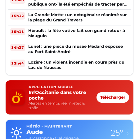
publique ont-ils été empêchés de tracter par
la mairie ?
La Grande Motte : un octogénaire réanimé sur
15h12
la plage du Grand Travers
Hérault : la fête votive fait son grand retour à
15h11
Mauguio
Lunel : une pièce du musée Médard exposée
14h37
au Fort Saint-André
Lozère : un violent incendie en cours près du
13h44
Lac de Naussac
APPLICATION MOBILE
InfOccitanie dans votre
poche
Télécharger
Alertes en temps réel, météo &
trafic
MÉTÉO · MAINTENANT
25°
Aude
›
Carcassonne · Ciel dégagé