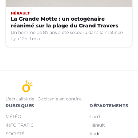
HÉRAULT
La Grande Motte : un octogénaire
réanimé sur la plage du Grand Travers
Un homme de 85 ans a été secouru dans la matinée.
il y a 12 h
1 min
L'actualité de l'Occitanie en continu
RUBRIQUES
DÉPARTEMENTS
MÉTÉO
Gard
INFO TRAFIC
Hérault
SOCIÉTÉ
Aude