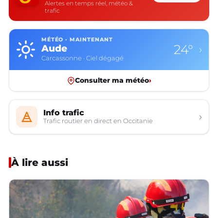
Alertes en temps réel, météo &
trafic
MÉTÉO · MAINTENANT
24°
Aude
›
Carcassonne · Ciel dégagé
Consulter ma météo
›
Info trafic
›
Trafic routier en direct en Occitanie
À lire aussi