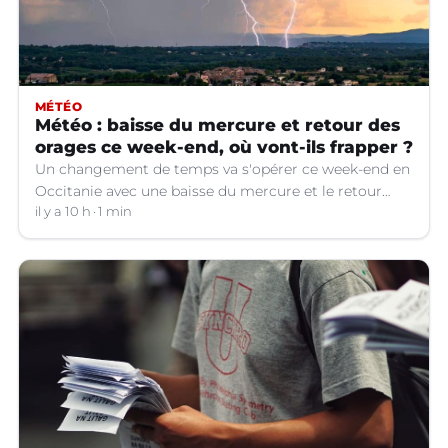
MÉTÉO
Météo : baisse du mercure et retour des
orages ce week-end, où vont-ils frapper ?
Un changement de temps va s'opérer ce week-end en
Occitanie avec une baisse du mercure et le retour
d'orages dans certains départements.
il y a 10 h
1 min