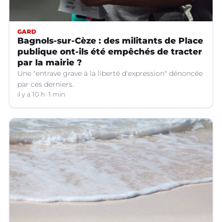
GARD
Bagnols-sur-Cèze : des militants de Place
publique ont-ils été empêchés de tracter
par la mairie ?
Une "entrave grave à la liberté d'expression" dénoncée
par ces derniers.
il y a 10 h
1 min