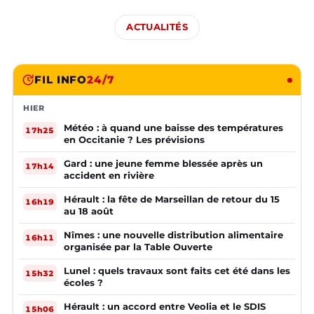
ACTUALITÉS
FIL INFO
24/7
HIER
Météo : à quand une baisse des températures
17h25
en Occitanie ? Les prévisions
Gard : une jeune femme blessée après un
17h14
accident en rivière
Hérault : la fête de Marseillan de retour du 15
16h19
au 18 août
Nîmes : une nouvelle distribution alimentaire
16h11
organisée par la Table Ouverte
Lunel : quels travaux sont faits cet été dans les
15h32
écoles ?
Hérault : un accord entre Veolia et le SDIS
15h06