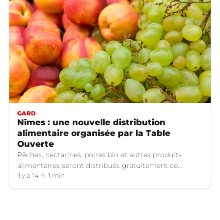
GARD
Nîmes : une nouvelle distribution
alimentaire organisée par la Table
Ouverte
Pêches, nectarines, poires bio et autres produits
alimentaires seront distribués gratuitement ce
vendredi 7 août par les bénévoles de la Table Ouverte
il y a 14 h
1 min
à Nîmes (Gard).