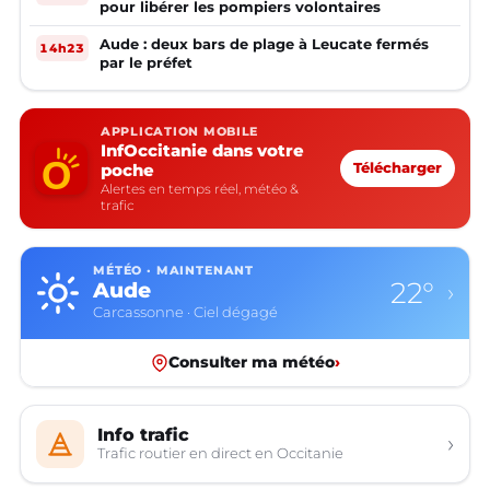
pour libérer les pompiers volontaires
Aude : deux bars de plage à Leucate fermés
14h23
par le préfet
APPLICATION MOBILE
InfOccitanie dans votre
poche
Télécharger
Alertes en temps réel, météo &
trafic
MÉTÉO · MAINTENANT
22°
Aude
›
Carcassonne · Ciel dégagé
Consulter ma météo
›
Info trafic
›
Trafic routier en direct en Occitanie