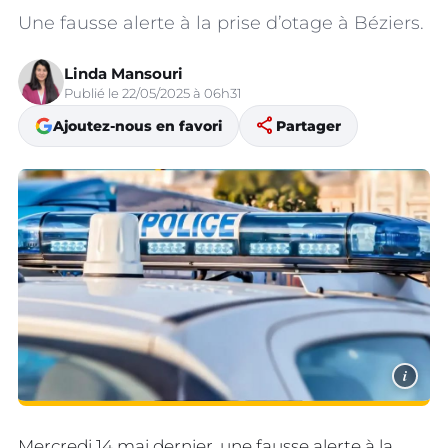
Une fausse alerte à la prise d’otage à Béziers.
Linda Mansouri
Publié le 22/05/2025 à 06h31
share
Ajoutez-nous en favori
Partager
i
Mercredi 14 mai dernier, une fausse alerte à la