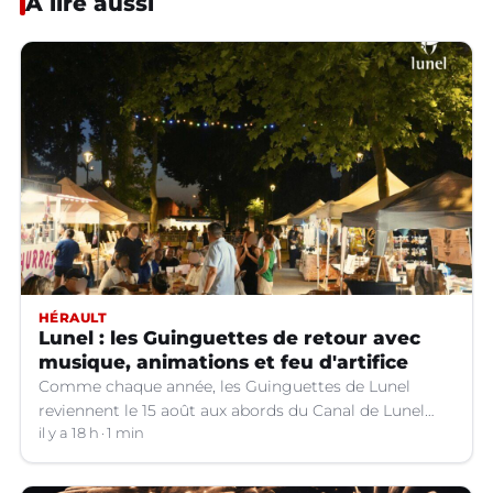
À lire aussi
HÉRAULT
Lunel : les Guinguettes de retour avec
musique, animations et feu d'artifice
Comme chaque année, les Guinguettes de Lunel
reviennent le 15 août aux abords du Canal de Lunel
(Hérault).
il y a 18 h
1 min