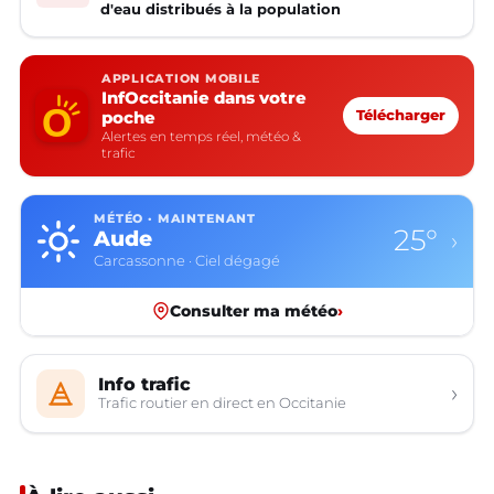
d'eau distribués à la population
APPLICATION MOBILE
InfOccitanie dans votre
poche
Télécharger
Alertes en temps réel, météo &
trafic
MÉTÉO · MAINTENANT
25°
Aude
›
Carcassonne · Ciel dégagé
Consulter ma météo
›
Info trafic
›
Trafic routier en direct en Occitanie