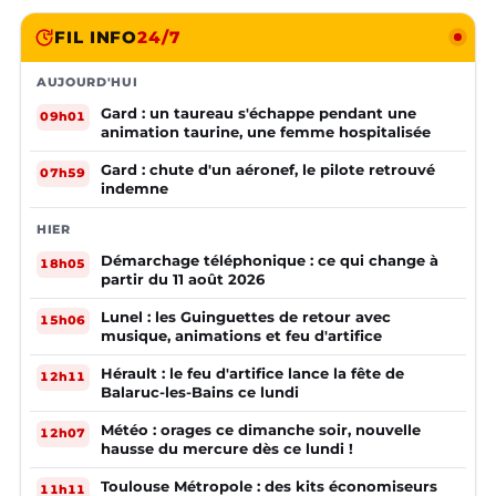
FIL INFO
24/7
AUJOURD'HUI
Gard : un taureau s'échappe pendant une
09h01
animation taurine, une femme hospitalisée
Gard : chute d'un aéronef, le pilote retrouvé
07h59
indemne
HIER
Démarchage téléphonique : ce qui change à
18h05
partir du 11 août 2026
Lunel : les Guinguettes de retour avec
15h06
musique, animations et feu d'artifice
Hérault : le feu d'artifice lance la fête de
12h11
Balaruc-les-Bains ce lundi
Météo : orages ce dimanche soir, nouvelle
12h07
hausse du mercure dès ce lundi !
Toulouse Métropole : des kits économiseurs
11h11