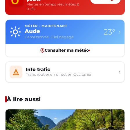
Alertes en temps réel, météo &
trafic
MÉTÉO · MAINTENANT
23°
Aude
›
Carcassonne · Ciel dégagé
Consulter ma météo
›
Info trafic
›
Trafic routier en direct en Occitanie
À lire aussi