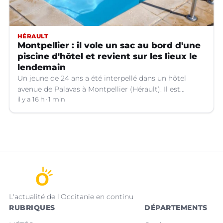
HÉRAULT
Montpellier : il vole un sac au bord d'une
piscine d'hôtel et revient sur les lieux le
lendemain
Un jeune de 24 ans a été interpellé dans un hôtel
avenue de Palavas à Montpellier (Hérault). Il est
suspecté d'avoir volé le sac d'une cliente.
il y a 16 h
1 min
L'actualité de l'Occitanie en continu
RUBRIQUES
DÉPARTEMENTS