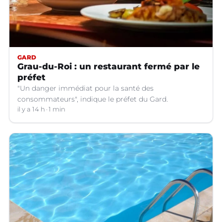
GARD
Grau-du-Roi : un restaurant fermé par le
préfet
"Un danger immédiat pour la santé des
consommateurs", indique le préfet du Gard.
il y a 14 h
1 min