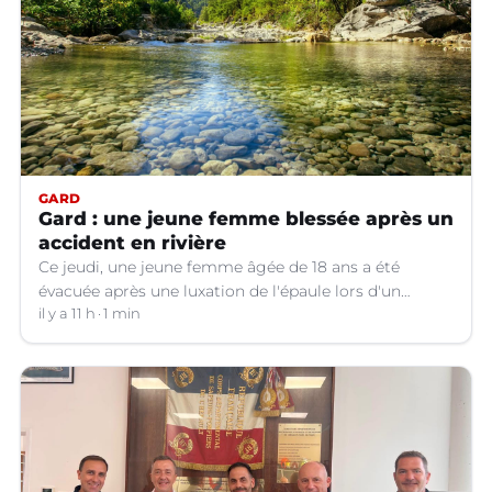
GARD
Gard : une jeune femme blessée après un
accident en rivière
Ce jeudi, une jeune femme âgée de 18 ans a été
évacuée après une luxation de l'épaule lors d'un
plongeon dans une rivière à Saint-André-de-
il y a 11 h
1 min
Valborgne (Gard).