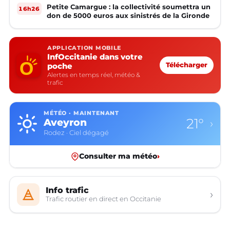
Petite Camargue : la collectivité soumettra un
16h26
don de 5000 euros aux sinistrés de la Gironde
APPLICATION MOBILE
InfOccitanie dans votre
poche
Télécharger
Alertes en temps réel, météo &
trafic
MÉTÉO · MAINTENANT
21°
Aveyron
›
Rodez · Ciel dégagé
Consulter ma météo
›
Info trafic
›
Trafic routier en direct en Occitanie