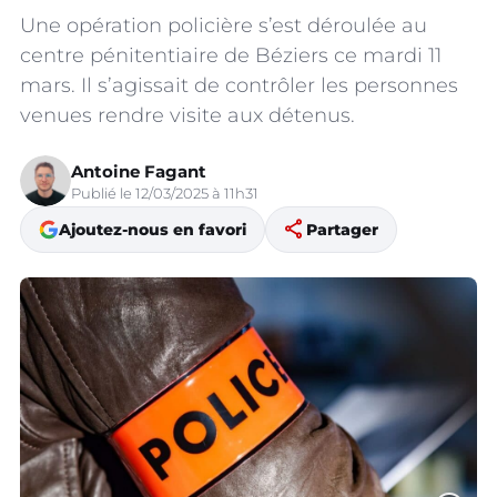
Une opération policière s’est déroulée au
centre pénitentiaire de Béziers ce mardi 11
mars. Il s’agissait de contrôler les personnes
venues rendre visite aux détenus.
Antoine Fagant
Publié le 12/03/2025 à 11h31
share
Ajoutez-nous en favori
Partager