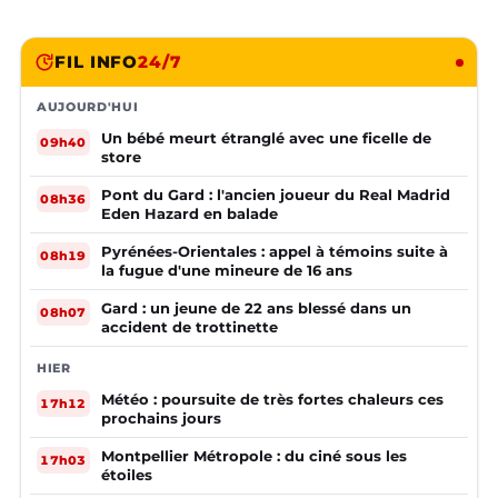
FIL INFO
24/7
AUJOURD'HUI
Un bébé meurt étranglé avec une ficelle de
09h40
store
Pont du Gard : l'ancien joueur du Real Madrid
08h36
Eden Hazard en balade
Pyrénées-Orientales : appel à témoins suite à
08h19
la fugue d'une mineure de 16 ans
Gard : un jeune de 22 ans blessé dans un
08h07
accident de trottinette
HIER
Météo : poursuite de très fortes chaleurs ces
17h12
prochains jours
Montpellier Métropole : du ciné sous les
17h03
étoiles