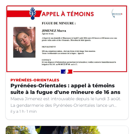
PYRÉNÉES-ORIENTALES
Pyrénées-Orientales : appel à témoins
suite à la fugue d'une mineure de 16 ans
Maeva Jimenez est introuvable depuis le lundi 3 août.
La gendarmerie des Pyrénées-Orientales lance un
appel à témoins.
il y a 1 h
1 min