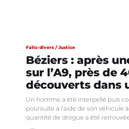
Faits-divers / Justice
Béziers : après u
sur l’A9, près de 
découverts dans u
Un homme a été interpellé puis c
poursuite à l’aide de son véhicule 
quantité de drogue a été retrouvée