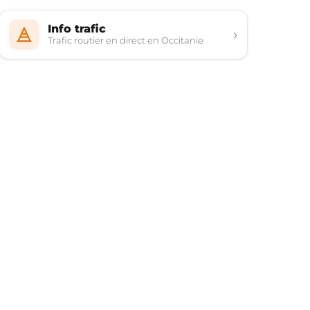
Info trafic
›
Trafic routier en direct en Occitanie