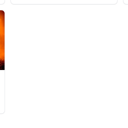
(Hérault).