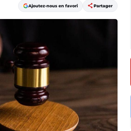
share
Ajoutez-nous en favori
Partager