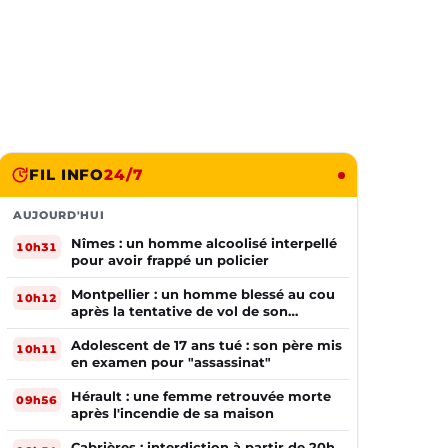
FIL INFO
24/7
AUJOURD'HUI
Nîmes : un homme alcoolisé interpellé
10h31
pour avoir frappé un policier
Montpellier : un homme blessé au cou
10h12
après la tentative de vol de son
téléphone
Adolescent de 17 ans tué : son père mis
10h11
en examen pour "assassinat"
Hérault : une femme retrouvée morte
09h56
après l'incendie de sa maison
Cabrières : interdiction à partir de 20h