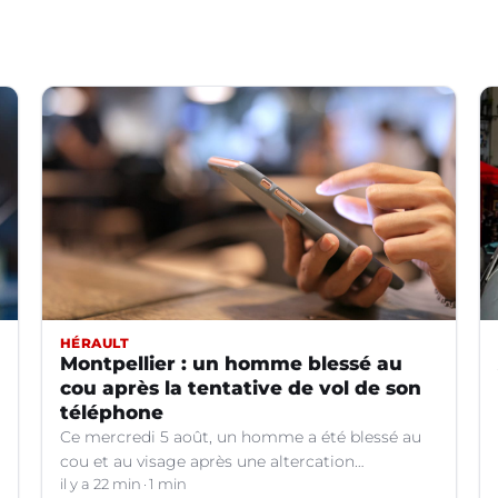
HÉRAULT
Montpellier : un homme blessé au
cou après la tentative de vol de son
téléphone
Ce mercredi 5 août, un homme a été blessé au
cou et au visage après une altercation
concernant un téléphone portable à Montpellier
il y a 22 min
1 min