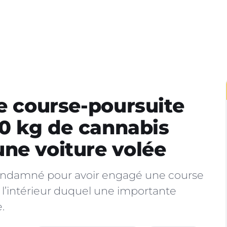
ne course-poursuite
40 kg de cannabis
ne voiture volée
ondamné pour avoir engagé une course
à l’intérieur duquel une importante
.