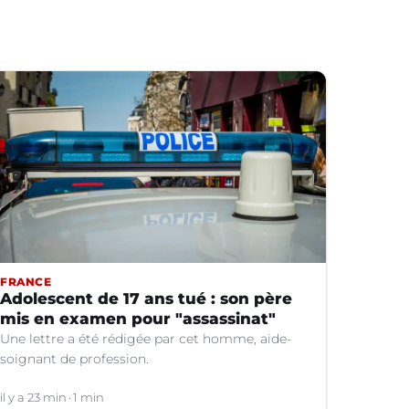
FRANCE
Adolescent de 17 ans tué : son père
mis en examen pour "assassinat"
Une lettre a été rédigée par cet homme, aide-
soignant de profession.
il y a 23 min
1 min