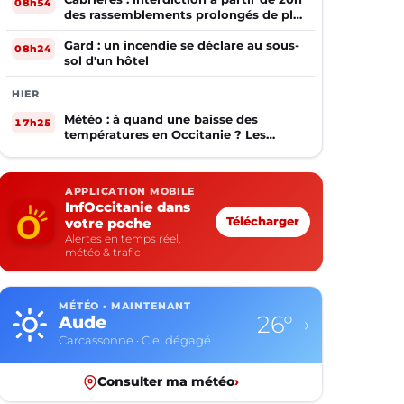
08h54
des rassemblements prolongés de plus
de deux mineurs non accompagnés
d'un adulte
Gard : un incendie se déclare au sous-
08h24
sol d'un hôtel
HIER
Météo : à quand une baisse des
17h25
températures en Occitanie ? Les
prévisions
APPLICATION MOBILE
InfOccitanie dans
votre poche
Télécharger
Alertes en temps réel,
météo & trafic
MÉTÉO · MAINTENANT
26°
Aude
›
Carcassonne · Ciel dégagé
Consulter ma météo
›