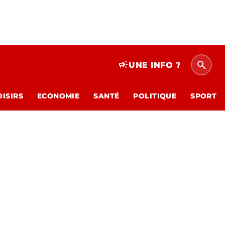
search
campaign
UNE INFO ?
OISIRS
ECONOMIE
SANTÉ
POLITIQUE
SPORT