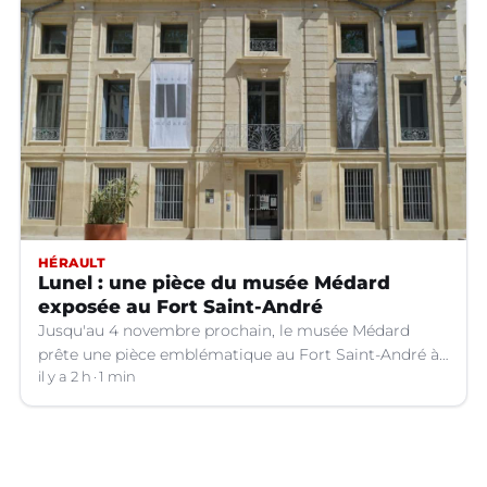
HÉRAULT
Lunel : une pièce du musée Médard
exposée au Fort Saint-André
Jusqu'au 4 novembre prochain, le musée Médard
prête une pièce emblématique au Fort Saint-André à
Villeneuve-lez-Avignon (Gard).
il y a 2 h
1 min