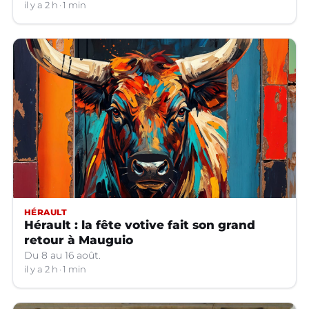
il y a 2 h
1 min
HÉRAULT
Hérault : la fête votive fait son grand
retour à Mauguio
Du 8 au 16 août.
il y a 2 h
1 min