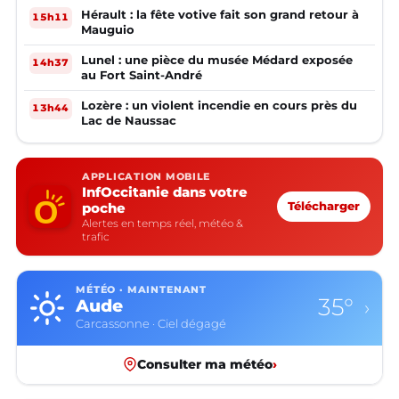
Hérault : la fête votive fait son grand retour à
15h11
Mauguio
Lunel : une pièce du musée Médard exposée
14h37
au Fort Saint-André
Lozère : un violent incendie en cours près du
13h44
Lac de Naussac
APPLICATION MOBILE
InfOccitanie dans votre
poche
Télécharger
Alertes en temps réel, météo &
trafic
MÉTÉO · MAINTENANT
35°
Aude
›
Carcassonne · Ciel dégagé
Consulter ma météo
›