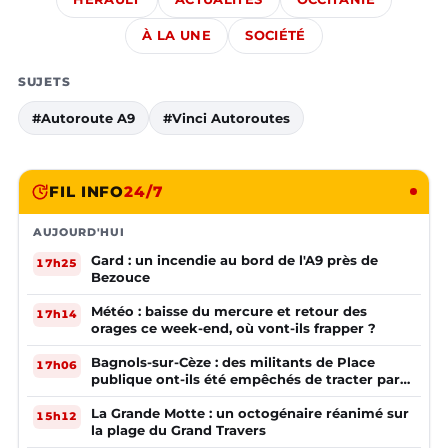
À LA UNE
SOCIÉTÉ
SUJETS
#Autoroute A9
#Vinci Autoroutes
FIL INFO
24/7
AUJOURD'HUI
Gard : un incendie au bord de l'A9 près de
17h25
Bezouce
Météo : baisse du mercure et retour des
17h14
orages ce week-end, où vont-ils frapper ?
Bagnols-sur-Cèze : des militants de Place
17h06
publique ont-ils été empêchés de tracter par
la mairie ?
La Grande Motte : un octogénaire réanimé sur
15h12
la plage du Grand Travers