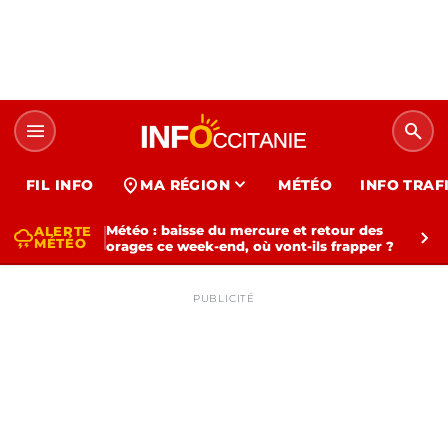
menu
search
expand_more
location_on
FIL INFO
MA RÉGION
MÉTÉO
INFO TRAF
Météo : baisse du mercure et retour des
ALERTE
thunderstorm
chevron_right
MÉTÉO
orages ce week-end, où vont-ils frapper ?
PUBLICITÉ