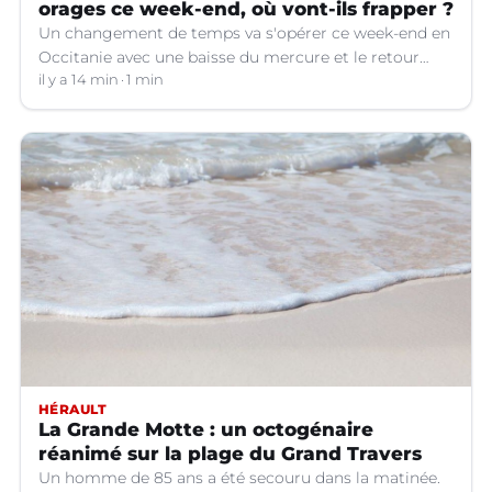
orages ce week-end, où vont-ils frapper ?
Un changement de temps va s'opérer ce week-end en
Occitanie avec une baisse du mercure et le retour
d'orages dans certains départements.
il y a 14 min
1 min
HÉRAULT
La Grande Motte : un octogénaire
réanimé sur la plage du Grand Travers
Un homme de 85 ans a été secouru dans la matinée.