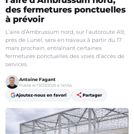
l’aire d’Ambrussum nord,
des fermetures ponctuelles
à prévoir
L’aire d’Ambrussum nord, sur l’autoroute A9,
près de Lunel, sera en travaux à partir du 17
mars prochain, entraînant certaines
fermetures ponctuelles des voies d’accès de
services.
Antoine Fagant
Publié le 17/03/2025 à 14h54
share
Ajoutez-nous en favori
Partager