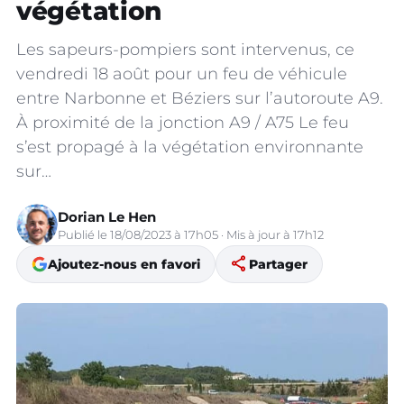
végétation
Les sapeurs-pompiers sont intervenus, ce
vendredi 18 août pour un feu de véhicule
entre Narbonne et Béziers sur l’autoroute A9.
À proximité de la jonction A9 / A75 Le feu
s’est propagé à la végétation environnante
sur…
Dorian Le Hen
Publié le 18/08/2023 à 17h05 · Mis à jour à 17h12
share
Ajoutez-nous en favori
Partager