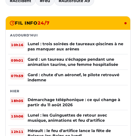
#Accident
#Feu
#Autoroute A9
FIL INFO
24/7
AUJOURD'HUI
Lunel : trois soirées de taureaux-piscines à ne
10h16
pas manquer aux arènes
Gard : un taureau s'échappe pendant une
09h01
animation taurine, une femme hospitalisée
Gard : chute d'un aéronef, le pilote retrouvé
07h59
indemne
HIER
Démarchage téléphonique : ce qui change à
18h05
partir du 11 août 2026
Lunel : les Guinguettes de retour avec
15h06
musique, animations et feu d'artifice
Hérault : le feu d'artifice lance la fête de
12h11
Balaruc-les-Bains ce lundi