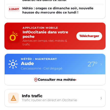
Météo : orages ce dimanche soir, nouvelle
12h07
hausse du mercure dès ce lundi !
APPLICATION MOBILE
InfOccitanie dans votre
poche
Télécharger
Alertes en temps réel, météo &
trafic
MÉTÉO · MAINTENANT
27°
Aude
›
Carcassonne · Ciel dégagé
Consulter ma météo
›
Info trafic
›
Trafic routier en direct en Occitanie