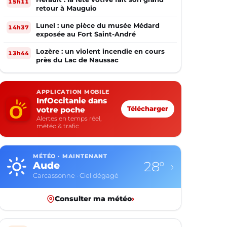
15h11
retour à Mauguio
Lunel : une pièce du musée Médard
14h37
exposée au Fort Saint-André
Lozère : un violent incendie en cours
13h44
près du Lac de Naussac
APPLICATION MOBILE
InfOccitanie dans
votre poche
Télécharger
Alertes en temps réel,
météo & trafic
MÉTÉO · MAINTENANT
28°
Aude
›
Carcassonne · Ciel dégagé
Consulter ma météo
›