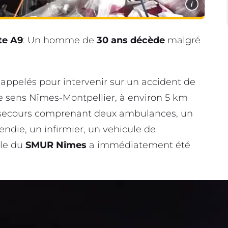
i
te A9
: Un homme de
30 ans décède
malgré
 appelés pour intervenir sur un accident de
le sens Nîmes-Montpellier, à environ 5 km
e secours comprenant deux ambulances, un
endie, un infirmier, un vehicule de
le du
SMUR Nîmes
a immédiatement été