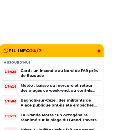
FIL INFO
24/7
AUJOURD'HUI
Gard : un incendie au bord de l'A9 près
17h25
de Bezouce
Météo : baisse du mercure et retour
17h14
des orages ce week-end, où vont-ils
frapper ?
Bagnols-sur-Cèze : des militants de
17h06
Place publique ont-ils été empêchés
de tracter par la mairie ?
La Grande Motte : un octogénaire
15h12
réanimé sur la plage du Grand Travers
Hérault : la fête votive fait son grand