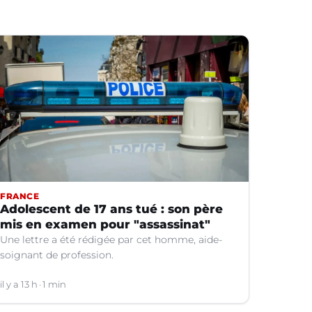
FRANCE
Adolescent de 17 ans tué : son père
mis en examen pour "assassinat"
Une lettre a été rédigée par cet homme, aide-
soignant de profession.
il y a 13 h
1 min