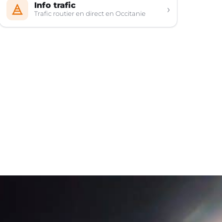
Info trafic
›
Trafic routier en direct en Occitanie