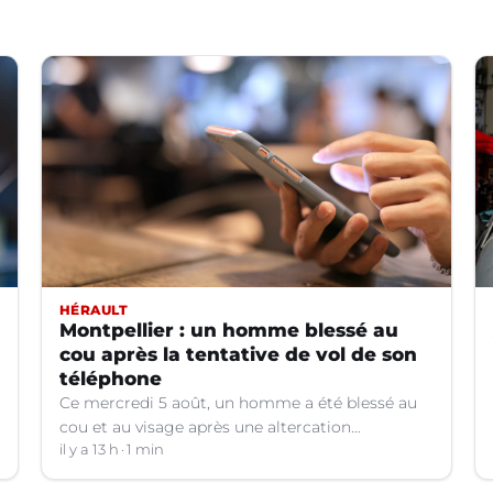
HÉRAULT
Montpellier : un homme blessé au
cou après la tentative de vol de son
téléphone
Ce mercredi 5 août, un homme a été blessé au
cou et au visage après une altercation
concernant un téléphone portable à Montpellier
il y a 13 h
1 min
(Hérault).