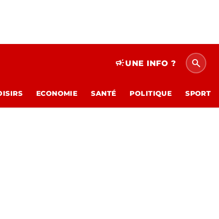
search
campaign
UNE INFO ?
OISIRS
ECONOMIE
SANTÉ
POLITIQUE
SPORT