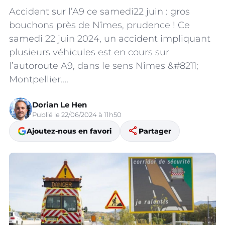
Accident sur l’A9 ce samedi22 juin : gros
bouchons près de Nîmes, prudence ! Ce
samedi 22 juin 2024, un accident impliquant
plusieurs véhicules est en cours sur
l’autoroute A9, dans le sens Nîmes &#8211;
Montpellier.…
Dorian Le Hen
Publié le 22/06/2024 à 11h50
share
Ajoutez-nous en favori
Partager