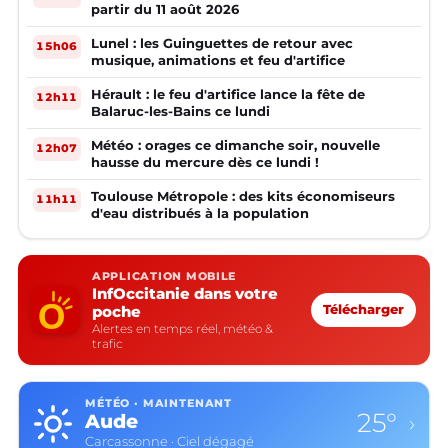
partir du 11 août 2026
Lunel : les Guinguettes de retour avec
15h06
musique, animations et feu d'artifice
Hérault : le feu d'artifice lance la fête de
12h11
Balaruc-les-Bains ce lundi
Météo : orages ce dimanche soir, nouvelle
12h07
hausse du mercure dès ce lundi !
Toulouse Métropole : des kits économiseurs
11h11
d'eau distribués à la population
APPLICATION MOBILE
InfOccitanie dans votre
poche
Télécharger
Alertes en temps réel, météo &
trafic
MÉTÉO · MAINTENANT
25°
Aude
›
Carcassonne · Ciel dégagé