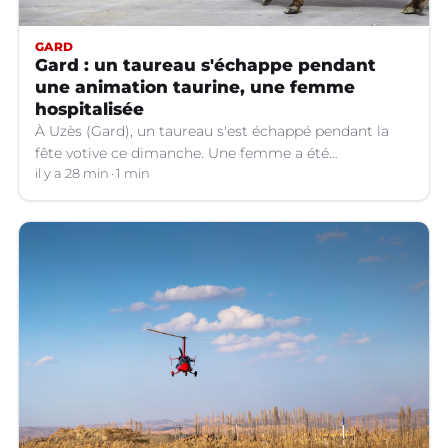
GARD
Gard : un taureau s'échappe pendant
une animation taurine, une femme
hospitalisée
À Uzès (Gard), un taureau s'est échappé pendant la
fête votive ce dimanche. Une femme a été
légèrement blessée et transportée à l'hôpital.
il y a 28 min
1 min