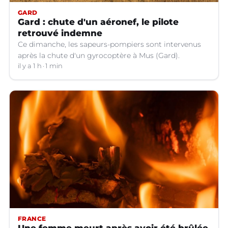
GARD
Gard : chute d'un aéronef, le pilote
retrouvé indemne
Ce dimanche, les sapeurs-pompiers sont intervenus
après la chute d'un gyrocoptère à Mus (Gard).
il y a 1 h
1 min
FRANCE
Une femme meurt après avoir été brûlée