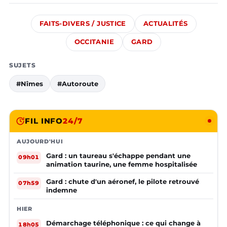
FAITS-DIVERS / JUSTICE
ACTUALITÉS
OCCITANIE
GARD
SUJETS
#Nîmes
#Autoroute
FIL INFO
24/7
AUJOURD'HUI
Gard : un taureau s'échappe pendant une
09h01
animation taurine, une femme hospitalisée
Gard : chute d'un aéronef, le pilote retrouvé
07h59
indemne
HIER
Démarchage téléphonique : ce qui change à
18h05