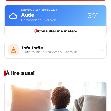
MÉTÉO · MAINTENANT
30°
Aude
›
Carcassonne · Couvert
Consulter ma météo
›
Info trafic
›
Trafic routier en direct en Occitanie
À lire aussi