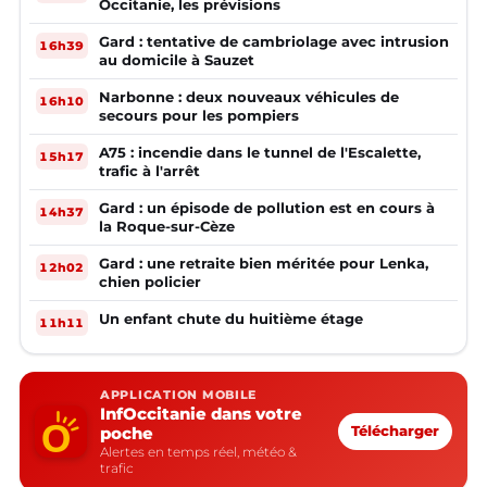
Occitanie, les prévisions
Gard : tentative de cambriolage avec intrusion
16h39
au domicile à Sauzet
Narbonne : deux nouveaux véhicules de
16h10
secours pour les pompiers
A75 : incendie dans le tunnel de l'Escalette,
15h17
trafic à l'arrêt
Gard : un épisode de pollution est en cours à
14h37
la Roque-sur-Cèze
Gard : une retraite bien méritée pour Lenka,
12h02
chien policier
Un enfant chute du huitième étage
11h11
APPLICATION MOBILE
InfOccitanie dans votre
poche
Télécharger
Alertes en temps réel, météo &
trafic