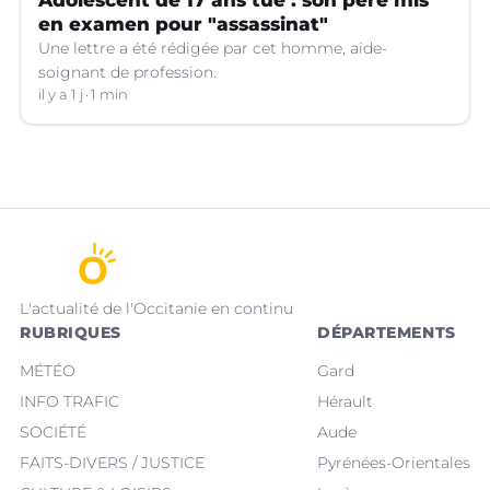
en examen pour "assassinat"
Une lettre a été rédigée par cet homme, aide-
soignant de profession.
il y a 1 j
1 min
L'actualité de l'Occitanie en continu
RUBRIQUES
DÉPARTEMENTS
MÉTÉO
Gard
INFO TRAFIC
Hérault
SOCIÉTÉ
Aude
FAITS-DIVERS / JUSTICE
Pyrénées-Orientales