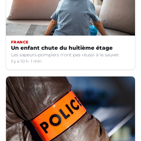
FRANCE
Un enfant chute du huitième étage
Les sapeurs-pompiers n'ont pas réussi à le sauver.
il y a 10 h
1 min