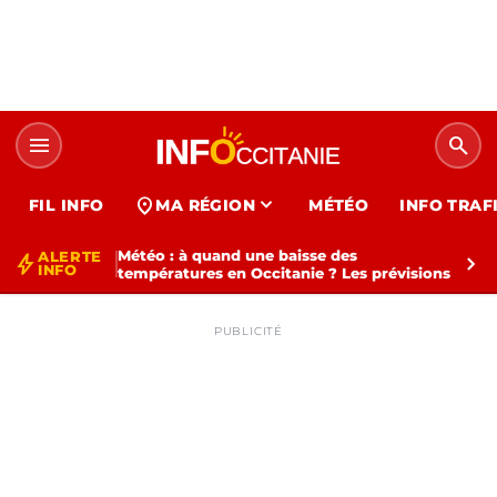
menu
search
expand_more
location_on
FIL INFO
MA RÉGION
MÉTÉO
INFO TRAF
Météo : à quand une baisse des
ALERTE
bolt
chevron_right
INFO
températures en Occitanie ? Les prévisions
PUBLICITÉ