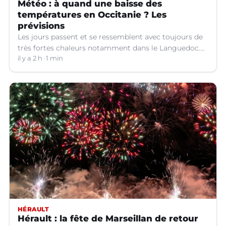
Météo : à quand une baisse des
températures en Occitanie ? Les
prévisions
Les jours passent et se ressemblent avec toujours de
très fortes chaleurs notamment dans le Languedoc.
Jusqu’à quand ?
il y a 2 h
1 min
HÉRAULT
Hérault : la fête de Marseillan de retour