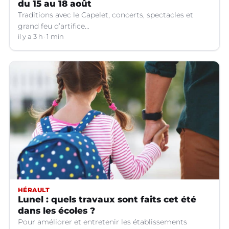
du 15 au 18 août
Traditions avec le Capelet, concerts, spectacles et
grand feu d’artifice...
il y a 3 h
1 min
HÉRAULT
Lunel : quels travaux sont faits cet été
dans les écoles ?
Pour améliorer et entretenir les établissements