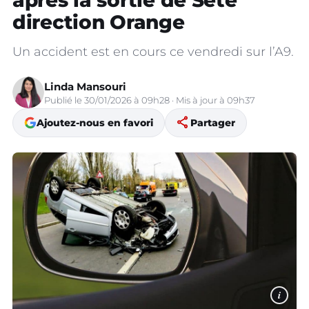
après la sortie de Sète
direction Orange
Un accident est en cours ce vendredi sur l’A9.
Linda Mansouri
Publié le 30/01/2026 à 09h28 · Mis à jour à 09h37
share
Ajoutez-nous en favori
Partager
i