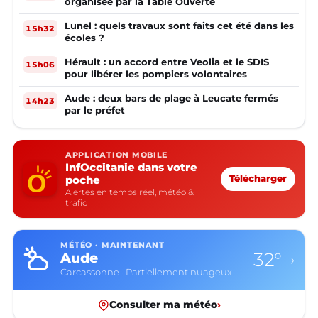
organisée par la Table Ouverte
Lunel : quels travaux sont faits cet été dans les
15h32
écoles ?
Hérault : un accord entre Veolia et le SDIS
15h06
pour libérer les pompiers volontaires
Aude : deux bars de plage à Leucate fermés
14h23
par le préfet
APPLICATION MOBILE
InfOccitanie dans votre
poche
Télécharger
Alertes en temps réel, météo &
trafic
MÉTÉO · MAINTENANT
32°
Aude
›
Carcassonne · Partiellement nuageux
Consulter ma météo
›