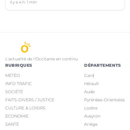
des salariés de l'entreprise engagés en qualité de
il y a 4 h
1 min
sapeurs-pompiers volontaires.
L'actualité de l'Occitanie en continu
RUBRIQUES
DÉPARTEMENTS
MÉTÉO
Gard
INFO TRAFIC
Hérault
SOCIÉTÉ
Aude
FAITS-DIVERS / JUSTICE
Pyrénées-Orientales
CULTURE & LOISIRS
Lozère
ECONOMIE
Aveyron
SANTÉ
Ariège