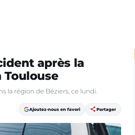
cident après la
n Toulouse
 la région de Béziers, ce lundi.
share
Ajoutez-nous en favori
Partager