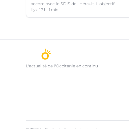
accord avec le SDIS de l'Hérault. L'objectif :
faciliter la disponibilité des salariés de
il y a 17 h
1 min
l'entreprise engagés en qualité de sapeurs-
pompiers volontaires.
L'actualité de l'Occitanie en continu