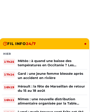
FIL INFO
24/7
HIER
Météo : à quand une baisse des
17h25
températures en Occitanie ? Les
prévisions
Gard : une jeune femme blessée après
17h14
un accident en rivière
Hérault : la fête de Marseillan de retour
16h19
du 15 au 18 août
Nîmes : une nouvelle distribution
16h11
alimentaire organisée par la Table
Ouverte
Lunel : quels travaux sont faits cet été