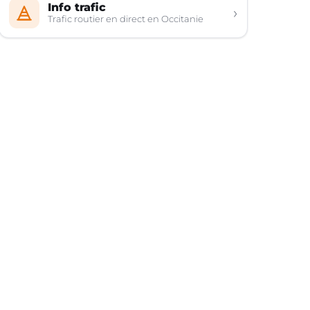
Info trafic
›
Trafic routier en direct en Occitanie