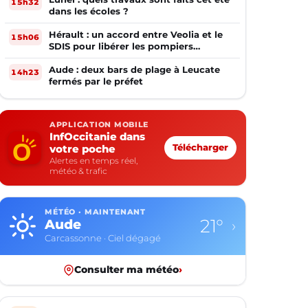
15h32
dans les écoles ?
Hérault : un accord entre Veolia et le
15h06
SDIS pour libérer les pompiers
volontaires
Aude : deux bars de plage à Leucate
14h23
fermés par le préfet
APPLICATION MOBILE
InfOccitanie dans
votre poche
Télécharger
Alertes en temps réel,
météo & trafic
MÉTÉO · MAINTENANT
21°
Aude
›
Carcassonne · Ciel dégagé
Consulter ma météo
›