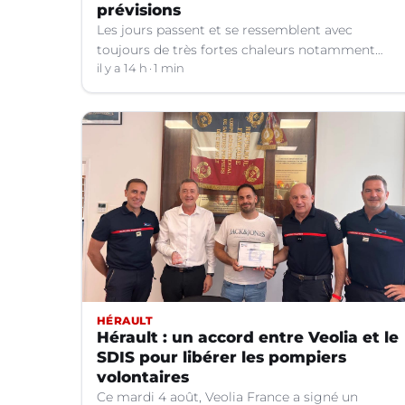
prévisions
Les jours passent et se ressemblent avec
toujours de très fortes chaleurs notamment
dans le Languedoc. Jusqu’à quand ?
il y a 14 h
1 min
HÉRAULT
Hérault : un accord entre Veolia et le
SDIS pour libérer les pompiers
volontaires
Ce mardi 4 août, Veolia France a signé un