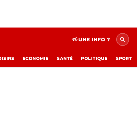
search
campaign
UNE INFO ?
OISIRS
ECONOMIE
SANTÉ
POLITIQUE
SPORT