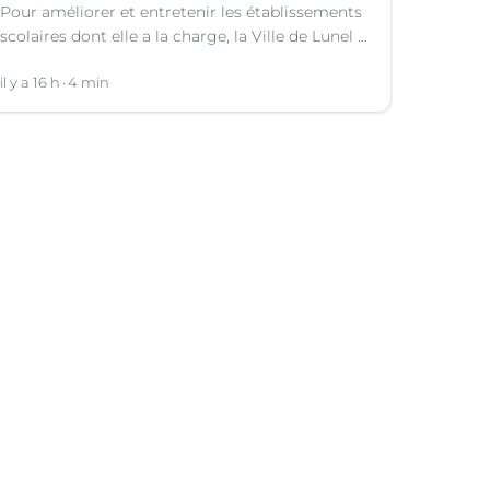
Pour améliorer et entretenir les établissements
scolaires dont elle a la charge, la Ville de Lunel a
engagé toute une série de travaux dans les
écoles cet été. Explications.
il y a 16 h
4 min