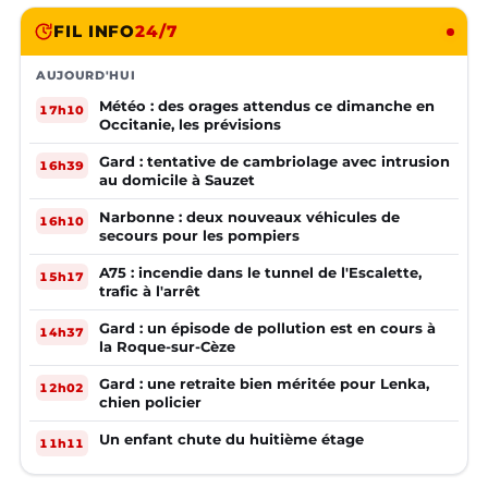
FIL INFO
24/7
AUJOURD'HUI
Météo : des orages attendus ce dimanche en
17h10
Occitanie, les prévisions
Gard : tentative de cambriolage avec intrusion
16h39
au domicile à Sauzet
Narbonne : deux nouveaux véhicules de
16h10
secours pour les pompiers
A75 : incendie dans le tunnel de l'Escalette,
15h17
trafic à l'arrêt
Gard : un épisode de pollution est en cours à
14h37
la Roque-sur-Cèze
Gard : une retraite bien méritée pour Lenka,
12h02
chien policier
Un enfant chute du huitième étage
11h11