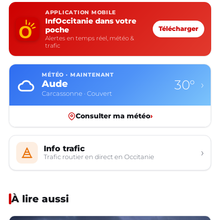
APPLICATION MOBILE
InfOccitanie dans votre
poche
Télécharger
Alertes en temps réel, météo &
trafic
MÉTÉO · MAINTENANT
30°
Aude
›
Carcassonne · Couvert
Consulter ma météo
›
Info trafic
›
Trafic routier en direct en Occitanie
À lire aussi