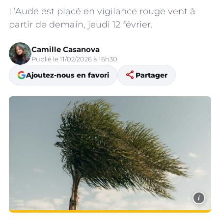
L’Aude est placé en vigilance rouge vent à
partir de demain, jeudi 12 février.
Camille Casanova
Publié le 11/02/2026 à 16h30
share
Ajoutez-nous en favori
Partager
i