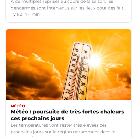
A de multiples reprises au cours de la saison, les
gendarmes sont intervenus sur les lieux pour des faits
de violences, de consommation d'alcool, de rixes, de
il y a 21 h
1 min
tapage, de stationnement...
MÉTÉO
Météo : poursuite de très fortes chaleurs
ces prochains jours
Les températures vont rester très élevées ces
prochains jours sur la région notamment dans le