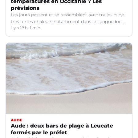
températures en Occitanie ? Les
prévisions
Les jours passent et se ressemblent avec toujours de
très fortes chaleurs notamment dans le Languedoc.
Jusqu’à quand ?
il y a 18 h
1 min
AUDE
Aude : deux bars de plage à Leucate
fermés par le préfet