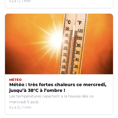
Languedoc.
il y a 1 j
1 min
MÉTÉO
Météo : très fortes chaleurs ce mercredi,
jusqu’à 38°C à l’ombre !
Les températures repartent à la hausse dès ce
mercredi 5 août.
il y a 2 j
1 min