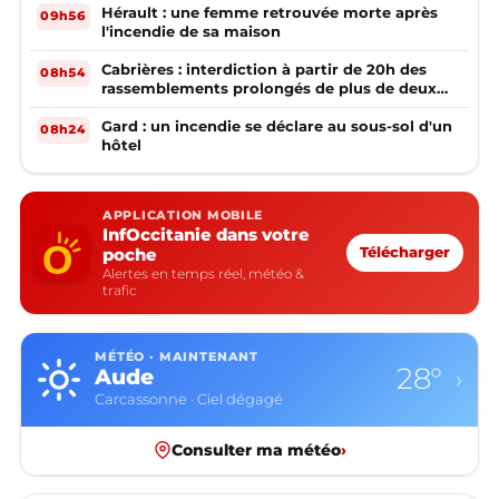
Hérault : une femme retrouvée morte après
09h56
l'incendie de sa maison
Cabrières : interdiction à partir de 20h des
08h54
rassemblements prolongés de plus de deux
mineurs non accompagnés d'un adulte
Gard : un incendie se déclare au sous-sol d'un
08h24
hôtel
APPLICATION MOBILE
InfOccitanie dans votre
poche
Télécharger
Alertes en temps réel, météo &
trafic
MÉTÉO · MAINTENANT
28°
Aude
›
Carcassonne · Ciel dégagé
Consulter ma météo
›