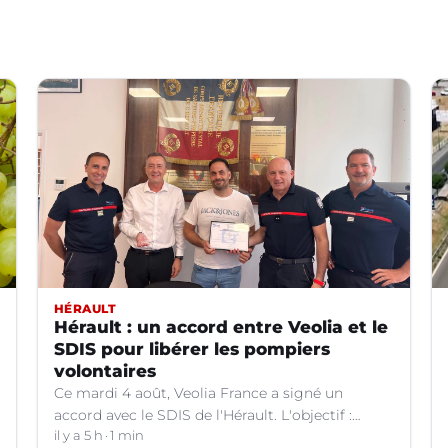
HÉRAULT
Hérault : un accord entre Veolia et le
SDIS pour libérer les pompiers
volontaires
Ce mardi 4 août, Veolia France a signé un
accord avec le SDIS de l'Hérault. L'objectif :
faciliter la disponibilité des salariés de
il y a 5 h
1 min