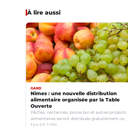
À lire aussi
GARD
Nîmes : une nouvelle distribution
alimentaire organisée par la Table
Ouverte
Pêches, nectarines, poires bio et autres produits
alimentaires seront distribués gratuitement ce
vendredi 7 août par les bénévoles de la Table
il y a 4 h
1 min