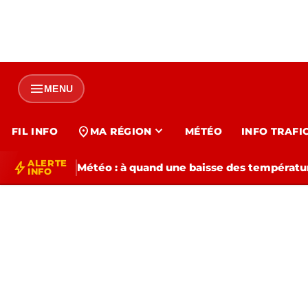
menu
MENU
expand_more
location_on
FIL INFO
MA RÉGION
MÉTÉO
INFO TRAFI
ALERTE
bolt
Météo : à quand une baisse des températur
INFO