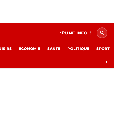
search
campaign
UNE INFO ?
OISIRS
ECONOMIE
SANTÉ
POLITIQUE
SPORT
chevron_right