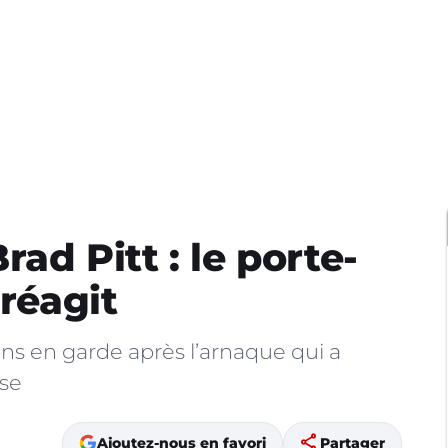
ad Pitt : le porte-
 réagit
ans en garde après l’arnaque qui a
ise
share
Ajoutez-nous en favori
Partager