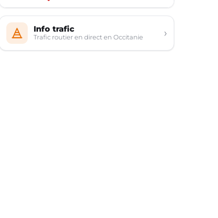
Info trafic
›
Trafic routier en direct en Occitanie