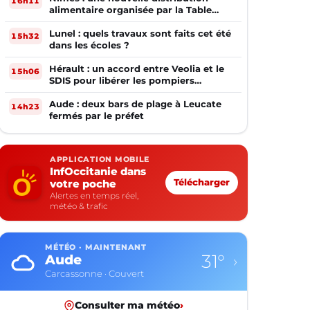
16h11
alimentaire organisée par la Table
Ouverte
Lunel : quels travaux sont faits cet été
15h32
dans les écoles ?
Hérault : un accord entre Veolia et le
15h06
SDIS pour libérer les pompiers
volontaires
Aude : deux bars de plage à Leucate
14h23
fermés par le préfet
APPLICATION MOBILE
InfOccitanie dans
votre poche
Télécharger
Alertes en temps réel,
météo & trafic
MÉTÉO · MAINTENANT
26°
Aveyron
›
Rodez · Plutôt dégagé
Consulter ma météo
›