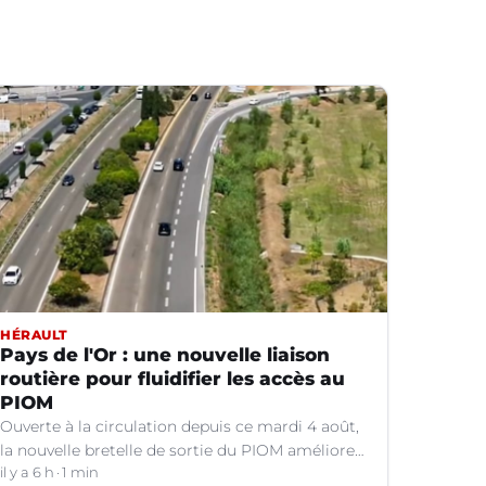
HÉRAULT
Pays de l'Or : une nouvelle liaison
routière pour fluidifier les accès au
PIOM
Ouverte à la circulation depuis ce mardi 4 août,
la nouvelle bretelle de sortie du PIOM améliore
les accès à la zone d'activités et facilite les
il y a 6 h
1 min