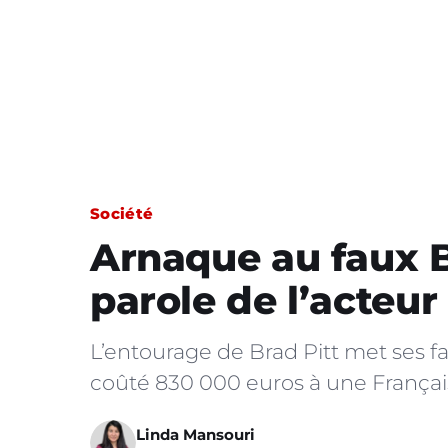
Société
Arnaque au faux Br
parole de l’acteur
L’entourage de Brad Pitt met ses f
coûté 830 000 euros à une França
Linda Mansouri