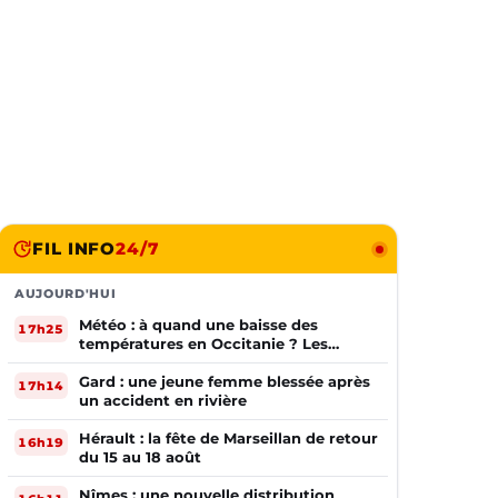
FIL INFO
24/7
AUJOURD'HUI
Météo : à quand une baisse des
17h25
températures en Occitanie ? Les
prévisions
Gard : une jeune femme blessée après
17h14
un accident en rivière
Hérault : la fête de Marseillan de retour
16h19
du 15 au 18 août
Nîmes : une nouvelle distribution