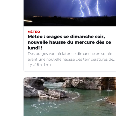
MÉTÉO
Météo : orages ce dimanche soir,
nouvelle hausse du mercure dès ce
lundi !
Des orages vont éclater ce dimanche en soirée
avant une nouvelle hausse des températures dès
ce lundi.
il y a 18 h
1 min