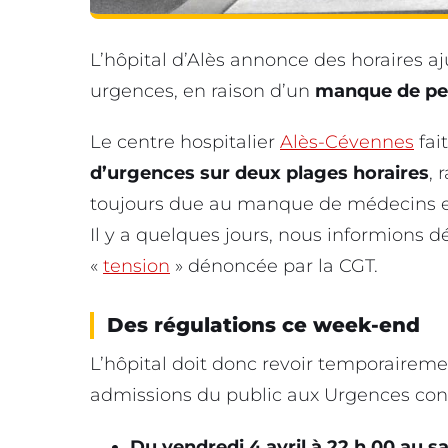
L’hôpital d’Alès annonce des horaires aj
urgences, en raison d’un
manque de pe
Le centre hospitalier
Alès-Cévennes
fait
d’urgences sur deux plages horaires
, 
toujours due au manque de médecins et 
Il y a quelques jours, nous informions d
«
tension
» dénoncée par la CGT.
Des régulations ce week-end
L’hôpital doit donc revoir temporairemen
admissions du public aux Urgences conc
Du vendredi 4 avril à 22 h 00 au sa