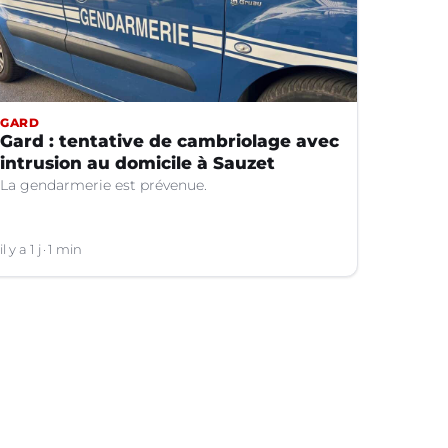
GARD
Gard : tentative de cambriolage avec
intrusion au domicile à Sauzet
La gendarmerie est prévenue.
il y a 1 j
1 min