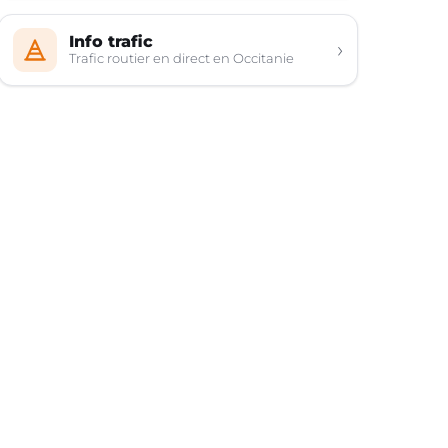
Info trafic
›
Trafic routier en direct en Occitanie