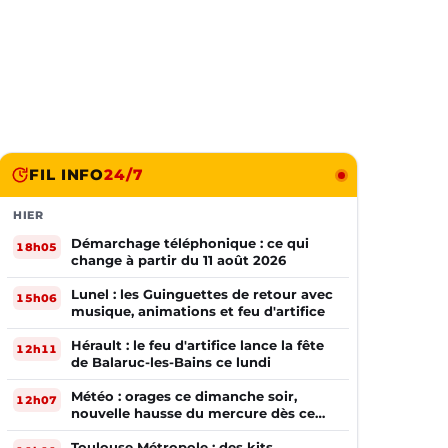
FIL INFO
24/7
HIER
Démarchage téléphonique : ce qui
18h05
change à partir du 11 août 2026
Lunel : les Guinguettes de retour avec
15h06
musique, animations et feu d'artifice
Hérault : le feu d'artifice lance la fête
12h11
de Balaruc-les-Bains ce lundi
Météo : orages ce dimanche soir,
12h07
nouvelle hausse du mercure dès ce
lundi !
Toulouse Métropole : des kits