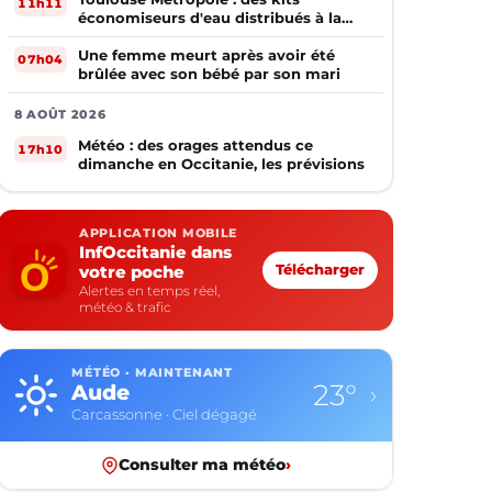
11h11
économiseurs d'eau distribués à la
population
Une femme meurt après avoir été
07h04
brûlée avec son bébé par son mari
8 AOÛT 2026
Météo : des orages attendus ce
17h10
dimanche en Occitanie, les prévisions
APPLICATION MOBILE
InfOccitanie dans
votre poche
Télécharger
Alertes en temps réel,
météo & trafic
MÉTÉO · MAINTENANT
23°
Aude
›
Carcassonne · Ciel dégagé
Consulter ma météo
›