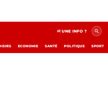
search
campaign
UNE INFO ?
OISIRS
ECONOMIE
SANTÉ
POLITIQUE
SPORT