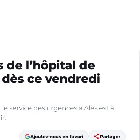
s de l’hôpital de
 dès ce vendredi
 le service des urgences à Alès est à
r.
share
Ajoutez-nous en favori
Partager