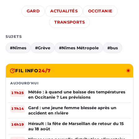
GARD
ACTUALITÉS
OCCITANIE
TRANSPORTS
SUJETS
#Nîmes
#Grève
#Nîmes Métropole
#bus
FIL INFO
24/7
AUJOURD'HUI
Météo : à quand une baisse des températures
17h25
en Occitanie ? Les prévisions
Gard : une jeune femme blessée après un
17h14
accident en rivière
Hérault : la fête de Marseillan de retour du 15
16h19
au 18 août