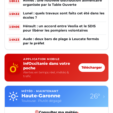
Nîmes : une nouvelle distribution alimentaire
16h11
organisée par la Table Ouverte
Lunel : quels travaux sont faits cet été dans les
15h32
écoles ?
Hérault : un accord entre Veolia et le SDIS
15h06
pour libérer les pompiers volontaires
Aude : deux bars de plage à Leucate fermés
14h23
par le préfet
APPLICATION MOBILE
InfOccitanie dans votre
poche
Télécharger
Alertes en temps réel, météo &
trafic
MÉTÉO · MAINTENANT
26°
Haute-Garonne
›
Toulouse · Plutôt dégagé
Consulter ma météo
›