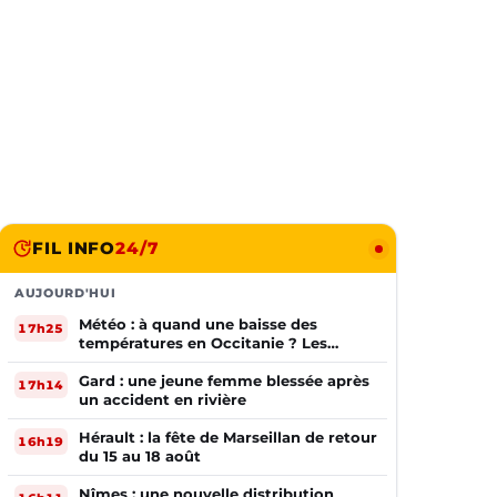
FIL INFO
24/7
AUJOURD'HUI
Météo : à quand une baisse des
17h25
températures en Occitanie ? Les
prévisions
Gard : une jeune femme blessée après
17h14
un accident en rivière
Hérault : la fête de Marseillan de retour
16h19
du 15 au 18 août
Nîmes : une nouvelle distribution