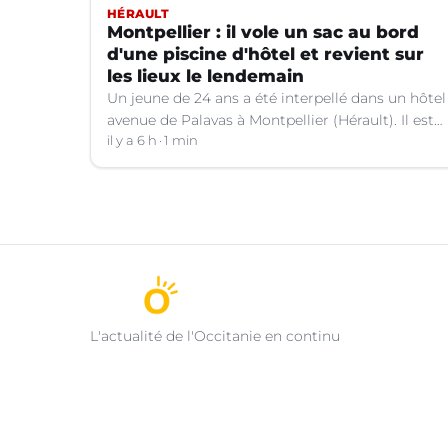
HÉRAULT
Montpellier : il vole un sac au bord
d'une piscine d'hôtel et revient sur
les lieux le lendemain
Un jeune de 24 ans a été interpellé dans un hôtel
avenue de Palavas à Montpellier (Hérault). Il est
suspecté d'avoir volé le sac d'une cliente.
il y a 6 h
1 min
L'actualité de l'Occitanie en continu