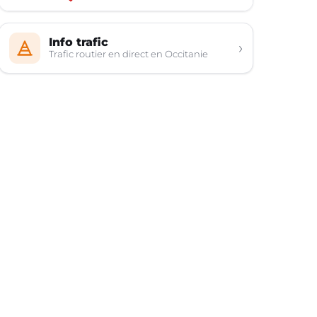
Info trafic
›
Trafic routier en direct en Occitanie