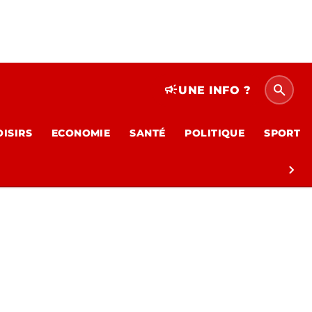
search
campaign
UNE INFO ?
OISIRS
ECONOMIE
SANTÉ
POLITIQUE
SPORT
chevron_right