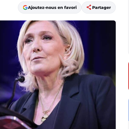
share
Ajoutez-nous en favori
Partager