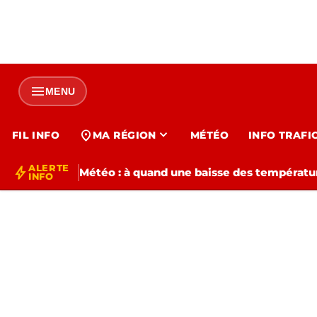
menu
MENU
expand_more
location_on
FIL INFO
MA RÉGION
MÉTÉO
INFO TRAFI
ALERTE
bolt
Météo : à quand une baisse des températur
INFO