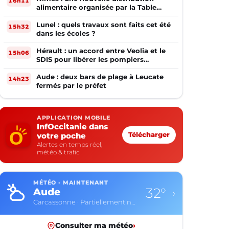
16h11
alimentaire organisée par la Table
Ouverte
Lunel : quels travaux sont faits cet été
15h32
dans les écoles ?
Hérault : un accord entre Veolia et le
15h06
SDIS pour libérer les pompiers
volontaires
Aude : deux bars de plage à Leucate
14h23
fermés par le préfet
APPLICATION MOBILE
InfOccitanie dans
votre poche
Télécharger
Alertes en temps réel,
météo & trafic
MÉTÉO · MAINTENANT
32°
Aude
›
Carcassonne · Partiellement nuageux
Consulter ma météo
›