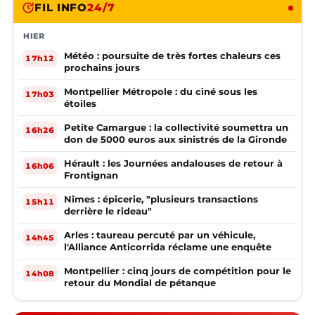
FIL INFO
24/7
HIER
Météo : poursuite de très fortes chaleurs ces
17h12
prochains jours
Montpellier Métropole : du ciné sous les
17h03
étoiles
Petite Camargue : la collectivité soumettra un
16h26
don de 5000 euros aux sinistrés de la Gironde
Hérault : les Journées andalouses de retour à
16h06
Frontignan
Nîmes : épicerie, "plusieurs transactions
15h11
derrière le rideau"
Arles : taureau percuté par un véhicule,
14h45
l'Alliance Anticorrida réclame une enquête
Montpellier : cinq jours de compétition pour le
14h08
retour du Mondial de pétanque