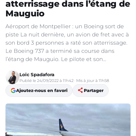
atterrissage dans l’étang de
Mauguio
Aéroport de Montpellier : un Boeing sort de
piste La nuit dernière, un avion de fret avec à
son bord 3 personnes a raté son atterrissage.
Le Boeing 737 a terminé sa course dans
l’étang de Mauguio. Le pilote et son…
Loïc Spadafora
Publié le 24/09/2022 à 11h42 · Mis à jour à 11h58
share
Ajoutez-nous en favori
Partager