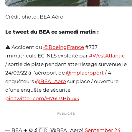
Crédit photo : BEA Aéro
Le tweet du BEA ce samedi matin :
⚠️ Accident du
@BoeingFrance
#737
immatriculé EC-NLS exploité par
#WestAtlantic
/ sortie de piste pendant atterrissage survenue le
24/09/22 à l’aéroport de
@mplaeroport
/ 4
enquêteurs
@BEA_Aero
sur place / ouverture
d’une enquête de sécurité.
pic.twitter.com/H76U3BbRxk
PUBLICITÉ
— BEA ✈️ ⚙️🔬🇫🇷 (@BEA_Aero)
September 24,