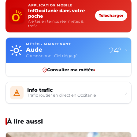
APPLICATION MOBILE
InfOccitanie dans votre
poche
Télécharger
Alertes en temps réel, météo &
trafic
MÉTÉO · MAINTENANT
16°
Aveyron
›
Rodez · Ciel dégagé
Consulter ma météo
›
Info trafic
›
Trafic routier en direct en Occitanie
À lire aussi