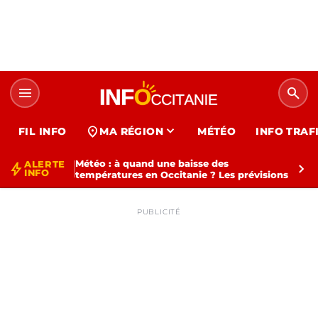
menu
search
expand_more
location_on
FIL INFO
MA RÉGION
MÉTÉO
INFO TRAF
Météo : à quand une baisse des
ALERTE
bolt
chevron_right
INFO
températures en Occitanie ? Les prévisions
PUBLICITÉ