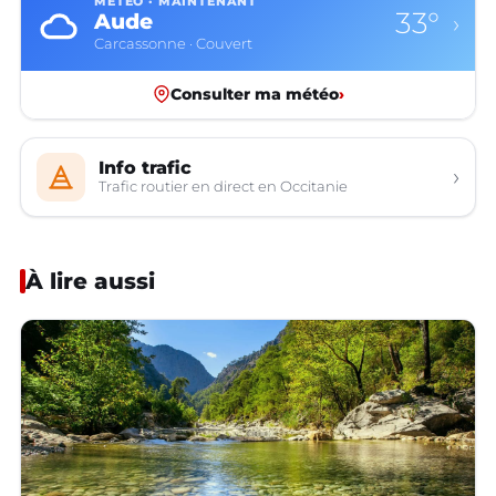
MÉTÉO · MAINTENANT
33°
Aude
›
Carcassonne · Couvert
Consulter ma météo
›
Info trafic
›
Trafic routier en direct en Occitanie
À lire aussi