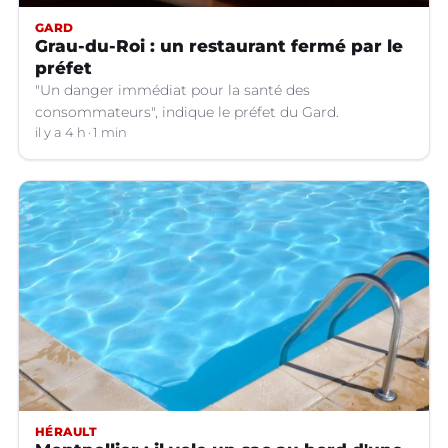
GARD
Grau-du-Roi : un restaurant fermé par le
préfet
"Un danger immédiat pour la santé des
consommateurs", indique le préfet du Gard.
il y a 4 h
1 min
HÉRAULT