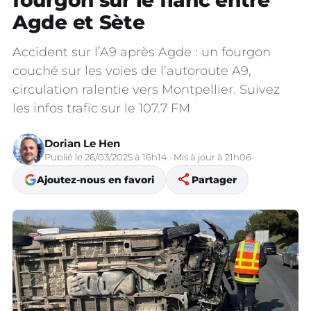
fourgon sur le flanc entre
Agde et Sète
Accident sur l’A9 après Agde : un fourgon
couché sur les voies de l’autoroute A9,
circulation ralentie vers Montpellier. Suivez
les infos trafic sur le 107.7 FM
Dorian Le Hen
Publié le 26/03/2025 à 16h14 · Mis à jour à 21h06
share
Ajoutez-nous en favori
Partager