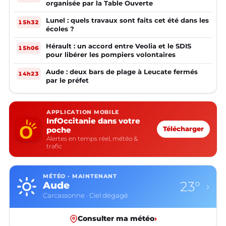
organisée par la Table Ouverte
Lunel : quels travaux sont faits cet été dans les
15h32
écoles ?
Hérault : un accord entre Veolia et le SDIS
15h06
pour libérer les pompiers volontaires
Aude : deux bars de plage à Leucate fermés
14h23
par le préfet
APPLICATION MOBILE
InfOccitanie dans votre
poche
Télécharger
Alertes en temps réel, météo &
trafic
MÉTÉO · MAINTENANT
23°
Aude
›
Carcassonne · Ciel dégagé
Consulter ma météo
›