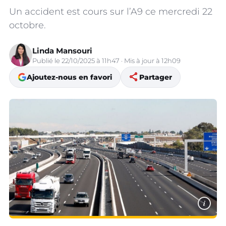
Un accident est cours sur l’A9 ce mercredi 22
octobre.
Linda Mansouri
Publié le 22/10/2025 à 11h47 · Mis à jour à 12h09
share
Ajoutez-nous en favori
Partager
i