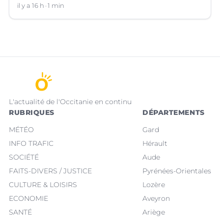
suspecté d'avoir volé le sac d'une cliente.
il y a 16 h
1 min
L'actualité de l'Occitanie en continu
RUBRIQUES
DÉPARTEMENTS
MÉTÉO
Gard
INFO TRAFIC
Hérault
SOCIÉTÉ
Aude
FAITS-DIVERS / JUSTICE
Pyrénées-Orientales
CULTURE & LOISIRS
Lozère
ECONOMIE
Aveyron
SANTÉ
Ariège