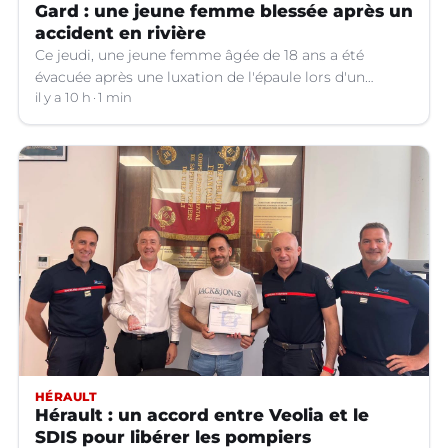
Gard : une jeune femme blessée après un
accident en rivière
Ce jeudi, une jeune femme âgée de 18 ans a été
évacuée après une luxation de l'épaule lors d'un
plongeon dans une rivière à Saint-André-de-
il y a 10 h
1 min
Valborgne (Gard).
HÉRAULT
Hérault : un accord entre Veolia et le
SDIS pour libérer les pompiers