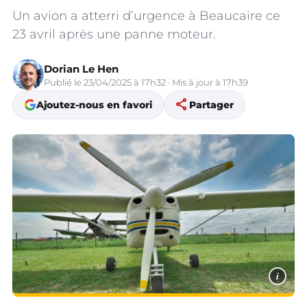
Un avion a atterri d’urgence à Beaucaire ce
23 avril après une panne moteur.
Dorian Le Hen
Publié le 23/04/2025 à 17h32 · Mis à jour à 17h39
share
Ajoutez-nous en favori
Partager
i