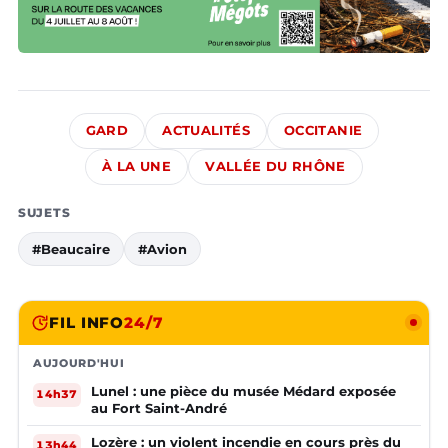
GARD
ACTUALITÉS
OCCITANIE
À LA UNE
VALLÉE DU RHÔNE
SUJETS
#Beaucaire
#Avion
FIL INFO
24/7
AUJOURD'HUI
Lunel : une pièce du musée Médard exposée
14h37
au Fort Saint-André
Lozère : un violent incendie en cours près du
13h44