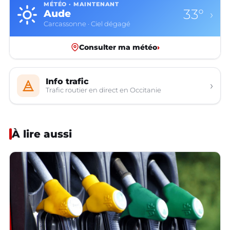
MÉTÉO · MAINTENANT
33°
Aude
›
Carcassonne · Ciel dégagé
Consulter ma météo
›
Info trafic
›
Trafic routier en direct en Occitanie
À lire aussi