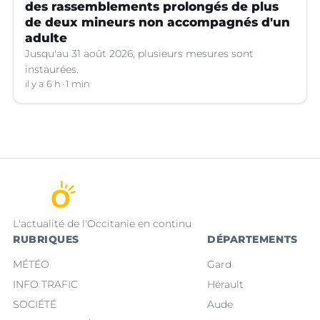
des rassemblements prolongés de plus
de deux mineurs non accompagnés d'un
adulte
Jusqu'au 31 août 2026, plusieurs mesures sont
instaurées.
il y a 6 h
1 min
L'actualité de l'Occitanie en continu
RUBRIQUES
DÉPARTEMENTS
MÉTÉO
Gard
INFO TRAFIC
Hérault
SOCIÉTÉ
Aude