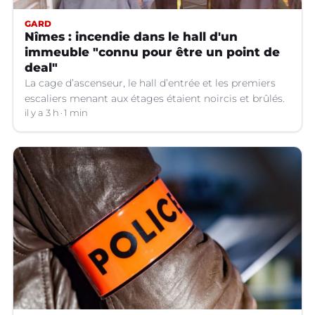
GARD
Nîmes : incendie dans le hall d'un
immeuble "connu pour être un point de
deal"
La cage d’ascenseur, le hall d’entrée et les premiers
escaliers menant aux étages étaient noircis et brûlés.
il y a 3 h
1 min