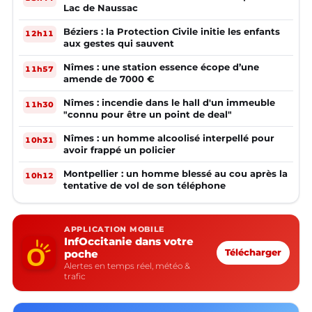
Lac de Naussac
Béziers : la Protection Civile initie les enfants
12h11
aux gestes qui sauvent
Nîmes : une station essence écope d’une
11h57
amende de 7000 €
Nîmes : incendie dans le hall d'un immeuble
11h30
"connu pour être un point de deal"
Nîmes : un homme alcoolisé interpellé pour
10h31
avoir frappé un policier
Montpellier : un homme blessé au cou après la
10h12
tentative de vol de son téléphone
APPLICATION MOBILE
InfOccitanie dans votre
poche
Télécharger
Alertes en temps réel, météo &
trafic