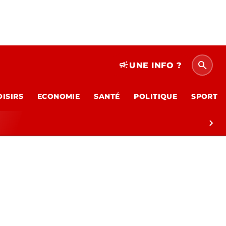
search
campaign
UNE INFO ?
OISIRS
ECONOMIE
SANTÉ
POLITIQUE
SPORT
chevron_right