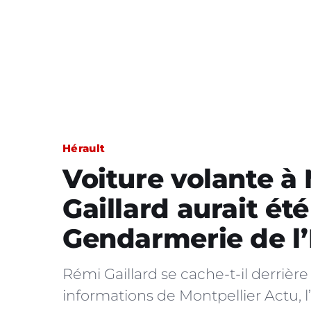
Hérault
Voiture volante à 
Gaillard aurait ét
Gendarmerie de l’
Rémi Gaillard se cache-t-il derrière 
informations de Montpellier Actu, 