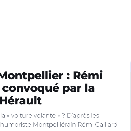
Montpellier : Rémi
é convoqué par la
Hérault
la « voiture volante » ? D’après les
l’humoriste Montpelliérain Rémi Gaillard