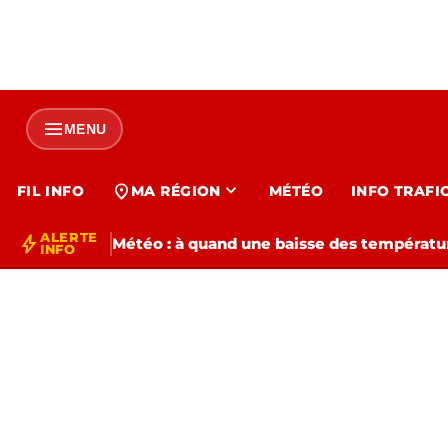
menu
MENU
expand_more
location_on
FIL INFO
MA RÉGION
MÉTÉO
INFO TRAFI
ALERTE
bolt
Météo : à quand une baisse des températur
INFO