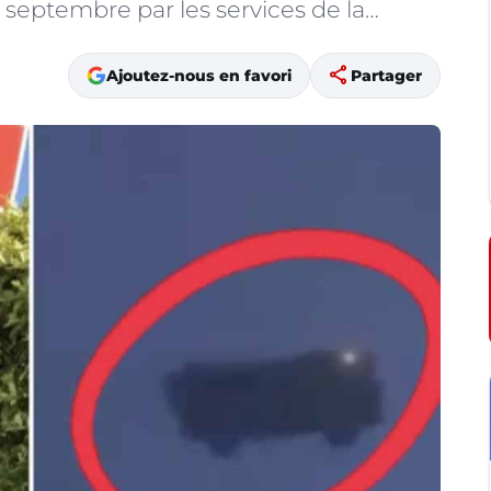
 septembre par les services de la…
share
Ajoutez-nous en favori
Partager