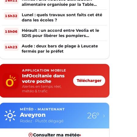
16h11
alimentaire organisée par la Table
Ouverte
Lunel : quels travaux sont faits cet été
15h32
dans les écoles ?
Hérault : un accord entre Veolia et le
15h06
SDIS pour libérer les pompiers
volontaires
Aude : deux bars de plage à Leucate
14h23
fermés par le préfet
APPLICATION MOBILE
InfOccitanie dans
votre poche
Télécharger
Alertes en temps réel,
météo & trafic
MÉTÉO · MAINTENANT
35°
Gard
›
Nîmes · Ciel dégagé
Consulter ma météo
›