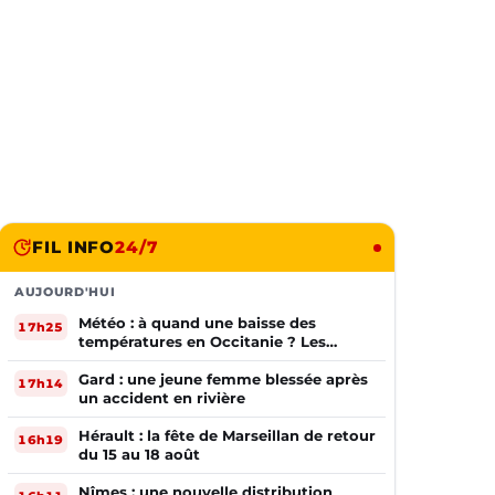
FIL INFO
24/7
AUJOURD'HUI
Météo : à quand une baisse des
17h25
températures en Occitanie ? Les
prévisions
Gard : une jeune femme blessée après
17h14
un accident en rivière
Hérault : la fête de Marseillan de retour
16h19
du 15 au 18 août
Nîmes : une nouvelle distribution