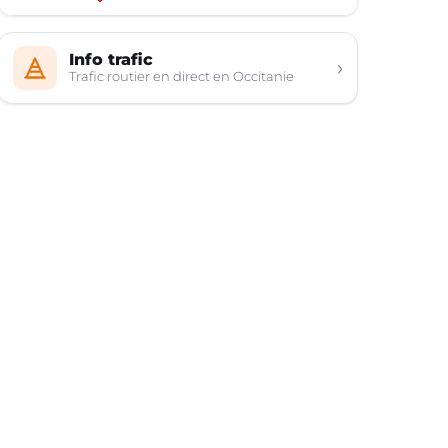
Info trafic
›
Trafic routier en direct en Occitanie