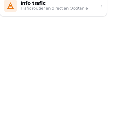
Info trafic
›
Trafic routier en direct en Occitanie