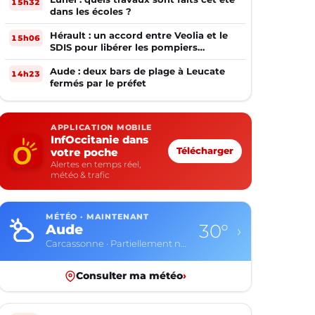
15h32
dans les écoles ?
Hérault : un accord entre Veolia et le
15h06
SDIS pour libérer les pompiers
volontaires
Aude : deux bars de plage à Leucate
14h23
fermés par le préfet
APPLICATION MOBILE
InfOccitanie dans
votre poche
Télécharger
Alertes en temps réel,
météo & trafic
MÉTÉO · MAINTENANT
30°
Aude
›
Carcassonne · Partiellement nuageux
Consulter ma météo
›