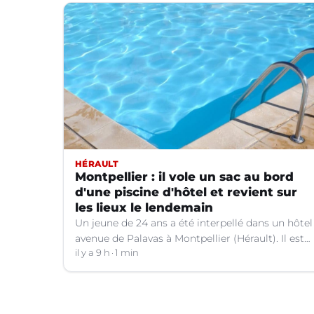
HÉRAULT
Montpellier : il vole un sac au bord
d'une piscine d'hôtel et revient sur
les lieux le lendemain
Un jeune de 24 ans a été interpellé dans un hôtel
avenue de Palavas à Montpellier (Hérault). Il est
suspecté d'avoir volé le sac d'une cliente.
il y a 9 h
1 min