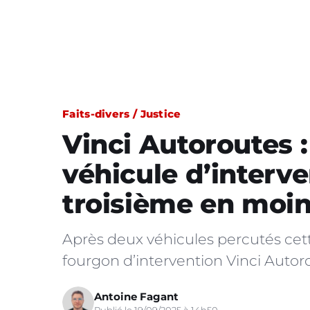
Faits-divers / Justice
Vinci Autoroutes 
véhicule d’interve
troisième en moin
Après deux véhicules percutés cette
fourgon d’intervention Vinci Autoro
Antoine Fagant
Publié le 19/09/2025 à 14h50