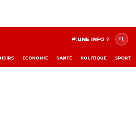
search
campaign
UNE INFO ?
OISIRS
ECONOMIE
SANTÉ
POLITIQUE
SPORT