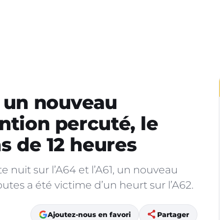
: un nouveau
ntion percuté, le
s de 12 heures
 nuit sur l’A64 et l’A61, un nouveau
utes a été victime d’un heurt sur l’A62.
share
Ajoutez-nous en favori
Partager