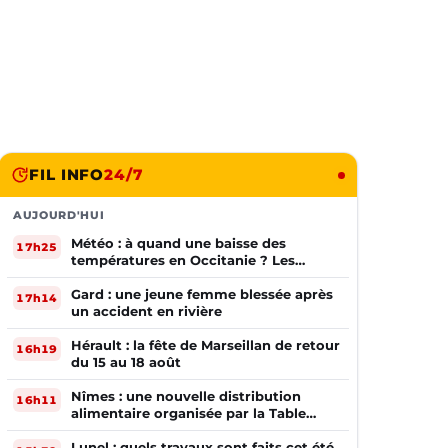
FIL INFO
24/7
AUJOURD'HUI
Météo : à quand une baisse des
17h25
températures en Occitanie ? Les
prévisions
Gard : une jeune femme blessée après
17h14
un accident en rivière
Hérault : la fête de Marseillan de retour
16h19
du 15 au 18 août
Nîmes : une nouvelle distribution
16h11
alimentaire organisée par la Table
Ouverte
Lunel : quels travaux sont faits cet été