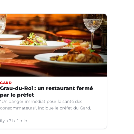
GARD
Grau-du-Roi : un restaurant fermé
par le préfet
"Un danger immédiat pour la santé des
consommateurs", indique le préfet du Gard.
il y a 7 h
1 min