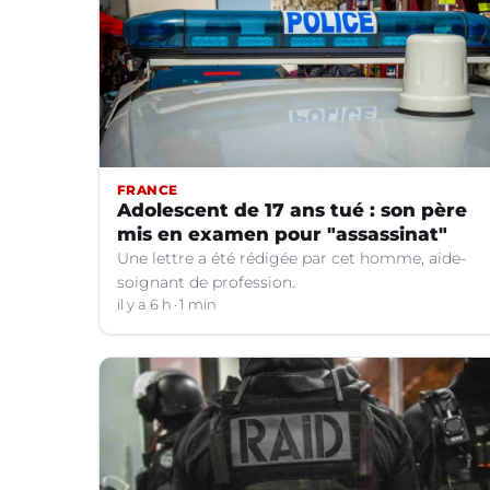
FRANCE
Adolescent de 17 ans tué : son père
mis en examen pour "assassinat"
Une lettre a été rédigée par cet homme, aide-
soignant de profession.
il y a 6 h
1 min