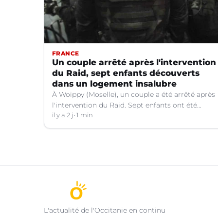
FRANCE
Un couple arrêté après l'intervention
du Raid, sept enfants découverts
dans un logement insalubre
À Woippy (Moselle), un couple a été arrêté après
l'intervention du Raid. Sept enfants ont été
trouvés dans un logement insalubre.
il y a 2 j
1 min
L'actualité de l'Occitanie en continu