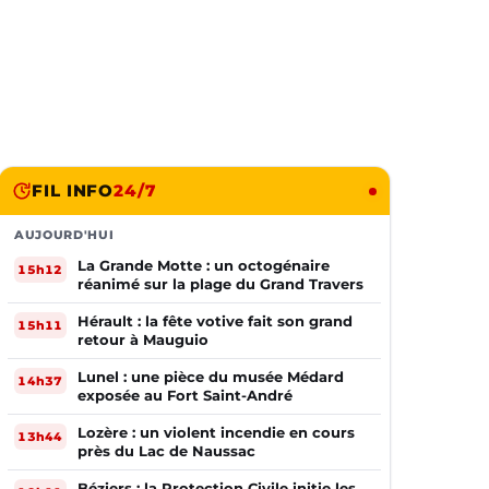
FIL INFO
24/7
AUJOURD'HUI
La Grande Motte : un octogénaire
15h12
réanimé sur la plage du Grand Travers
Hérault : la fête votive fait son grand
15h11
retour à Mauguio
Lunel : une pièce du musée Médard
14h37
exposée au Fort Saint-André
Lozère : un violent incendie en cours
13h44
près du Lac de Naussac
Béziers : la Protection Civile initie les