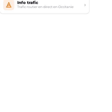
Info trafic
›
Trafic routier en direct en Occitanie