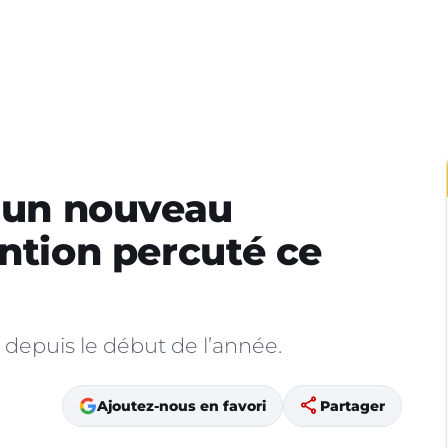
: un nouveau
ention percuté ce
 depuis le début de l’année.
share
Ajoutez-nous en favori
Partager