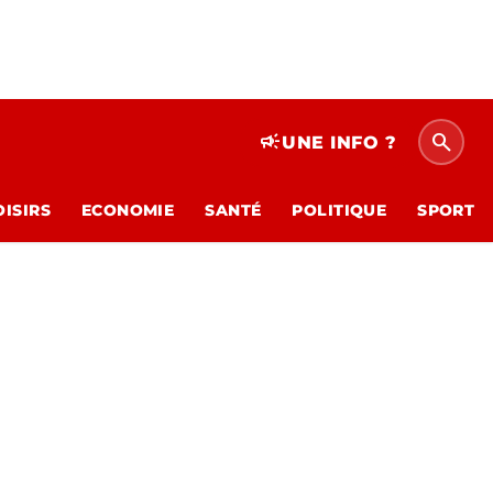
search
campaign
UNE INFO ?
OISIRS
ECONOMIE
SANTÉ
POLITIQUE
SPORT