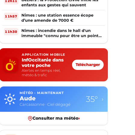
12h11
enfants aux gestes qui sauvent
Nîmes : une station essence écope
11h57
d’une amende de 7000 €
Nîmes : incendie dans le hall d'un
11h30
immeuble "connu pour être un point
de deal"
APPLICATION MOBILE
InfOccitanie dans
votre poche
Télécharger
Alertes en temps réel,
météo & trafic
MÉTÉO · MAINTENANT
35°
Aude
›
Carcassonne · Ciel dégagé
Consulter ma météo
›