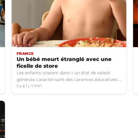
FRANCE
Un bébé meurt étranglé avec une
ficelle de store
Les enfants vivaient dans « un état de saleté
générale caractérisant des carences éducatives »,
indique le parquet.
il y a 1 j
1 min