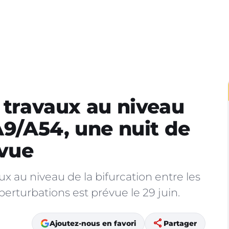
: travaux au niveau
A9/A54, une nuit de
évue
ux au niveau de la bifurcation entre les
erturbations est prévue le 29 juin.
share
Ajoutez-nous en favori
Partager