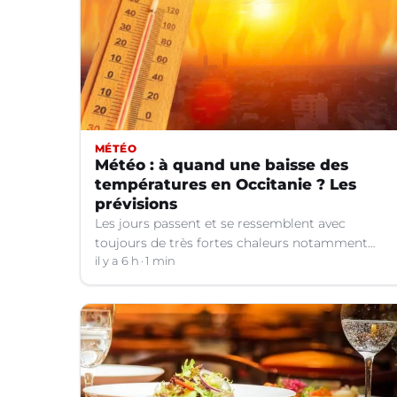
MÉTÉO
Météo : à quand une baisse des
températures en Occitanie ? Les
prévisions
Les jours passent et se ressemblent avec
toujours de très fortes chaleurs notamment
dans le Languedoc. Jusqu’à quand ?
il y a 6 h
1 min