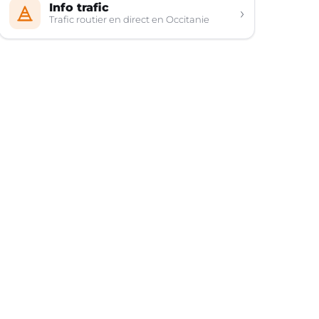
Info trafic
›
Trafic routier en direct en Occitanie