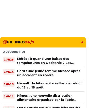
FIL INFO
24/7
AUJOURD'HUI
Météo : à quand une baisse des
17h25
températures en Occitanie ? Les
prévisions
Gard : une jeune femme blessée après
17h14
un accident en rivière
Hérault : la fête de Marseillan de retour
16h19
du 15 au 18 août
Nîmes : une nouvelle distribution
16h11
alimentaire organisée par la Table
Ouverte
Lunel : quels travaux sont faits cet été