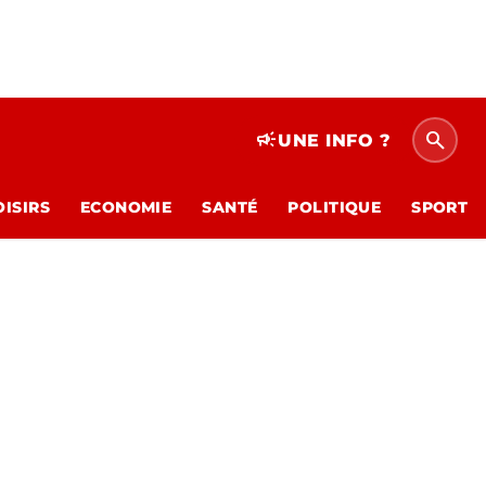
search
campaign
UNE INFO ?
OISIRS
ECONOMIE
SANTÉ
POLITIQUE
SPORT