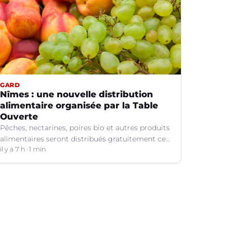
GARD
Nîmes : une nouvelle distribution
alimentaire organisée par la Table
Ouverte
Pêches, nectarines, poires bio et autres produits
alimentaires seront distribués gratuitement ce
vendredi 7 août par les bénévoles de la Table
il y a 7 h
1 min
Ouverte à Nîmes (Gard).