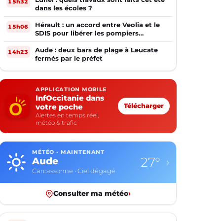
15h32
dans les écoles ?
Hérault : un accord entre Veolia et le
15h06
SDIS pour libérer les pompiers
volontaires
Aude : deux bars de plage à Leucate
14h23
fermés par le préfet
APPLICATION MOBILE
InfOccitanie dans
votre poche
Télécharger
Alertes en temps réel,
météo & trafic
MÉTÉO · MAINTENANT
27°
Aude
›
Carcassonne · Ciel dégagé
Consulter ma météo
›