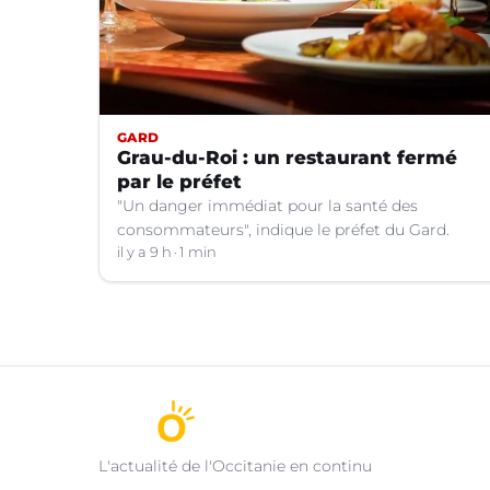
GARD
Grau-du-Roi : un restaurant fermé
par le préfet
"Un danger immédiat pour la santé des
consommateurs", indique le préfet du Gard.
il y a 9 h
1 min
L'actualité de l'Occitanie en continu