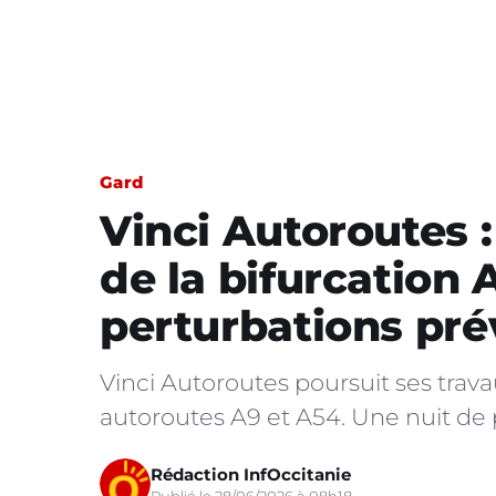
Gard
Vinci Autoroutes 
de la bifurcation 
perturbations pr
Vinci Autoroutes poursuit ses trava
autoroutes A9 et A54. Une nuit de p
Rédaction InfOccitanie
Publié le 28/06/2026 à 08h18