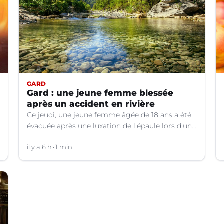
GARD
Gard : une jeune femme blessée
après un accident en rivière
Ce jeudi, une jeune femme âgée de 18 ans a été
évacuée après une luxation de l'épaule lors d'un
plongeon dans une rivière à Saint-André-de-
Valborgne (Gard).
il y a 6 h
1 min