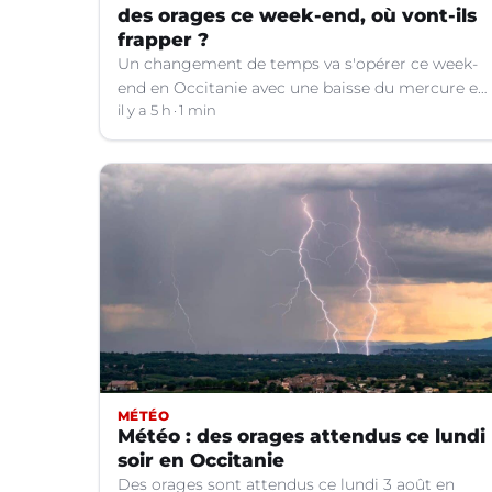
des orages ce week-end, où vont-ils
frapper ?
Un changement de temps va s'opérer ce week-
end en Occitanie avec une baisse du mercure et
le retour d'orages dans certains départements.
il y a 5 h
1 min
MÉTÉO
Météo : des orages attendus ce lundi
soir en Occitanie
Des orages sont attendus ce lundi 3 août en