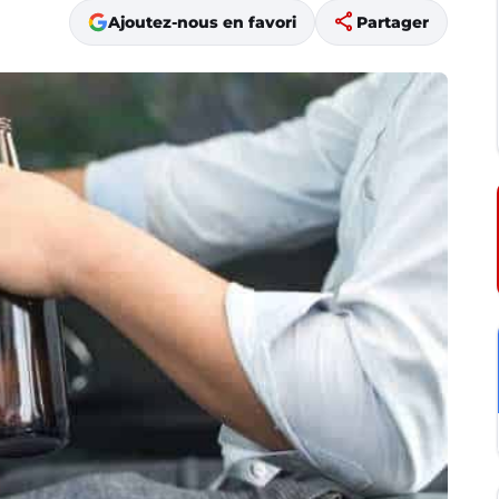
share
Ajoutez-nous en favori
Partager