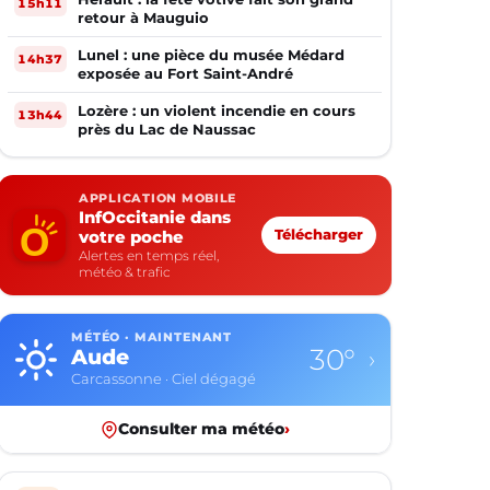
15h11
retour à Mauguio
Lunel : une pièce du musée Médard
14h37
exposée au Fort Saint-André
Lozère : un violent incendie en cours
13h44
près du Lac de Naussac
APPLICATION MOBILE
InfOccitanie dans
votre poche
Télécharger
Alertes en temps réel,
météo & trafic
MÉTÉO · MAINTENANT
30°
Aude
›
Carcassonne · Ciel dégagé
Consulter ma météo
›