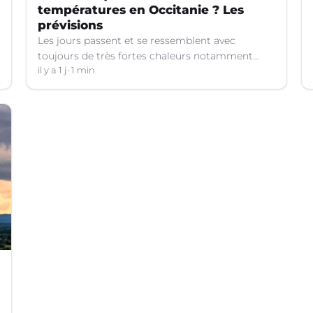
températures en Occitanie ? Les
prévisions
Les jours passent et se ressemblent avec
toujours de très fortes chaleurs notamment
dans le Languedoc. Jusqu’à quand ?
il y a 1 j
1 min