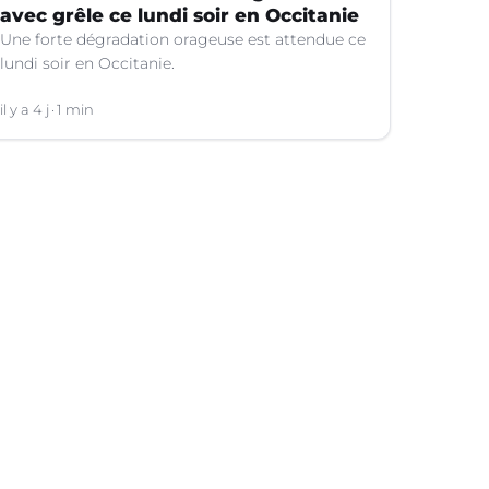
avec grêle ce lundi soir en Occitanie
Une forte dégradation orageuse est attendue ce
lundi soir en Occitanie.
il y a 4 j
1 min