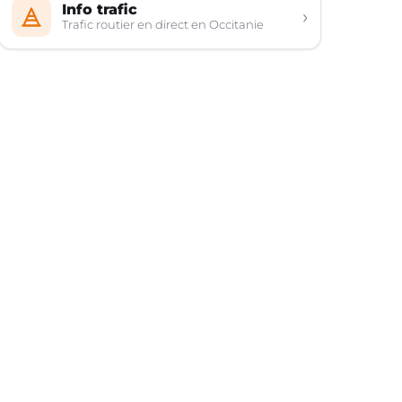
Info trafic
›
Trafic routier en direct en Occitanie