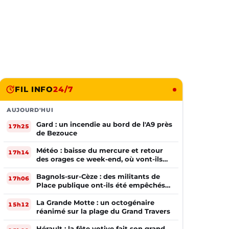
FIL INFO
24/7
AUJOURD'HUI
Gard : un incendie au bord de l'A9 près
17h25
de Bezouce
Météo : baisse du mercure et retour
17h14
des orages ce week-end, où vont-ils
frapper ?
Bagnols-sur-Cèze : des militants de
17h06
Place publique ont-ils été empêchés
de tracter par la mairie ?
La Grande Motte : un octogénaire
15h12
réanimé sur la plage du Grand Travers
Hérault : la fête votive fait son grand