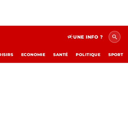
search
campaign
UNE INFO ?
OISIRS
ECONOMIE
SANTÉ
POLITIQUE
SPORT