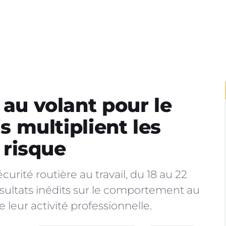
 au volant pour le
is multiplient les
risque
urité routière au travail, du 18 au 22
ésultats inédits sur le comportement au
 leur activité professionnelle.