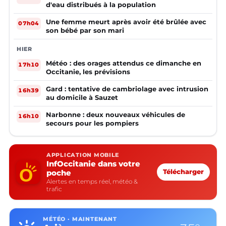
d'eau distribués à la population
Une femme meurt après avoir été brûlée avec
07h04
son bébé par son mari
HIER
Météo : des orages attendus ce dimanche en
17h10
Occitanie, les prévisions
Gard : tentative de cambriolage avec intrusion
16h39
au domicile à Sauzet
Narbonne : deux nouveaux véhicules de
16h10
secours pour les pompiers
APPLICATION MOBILE
InfOccitanie dans votre
poche
Télécharger
Alertes en temps réel, météo &
trafic
MÉTÉO · MAINTENANT