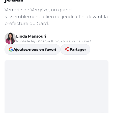
Verrerie de Vergèze, un grand
rassemblement a lieu ce jeudi à 11h, devant la
préfecture du Gard.
Linda Mansouri
Publié le 14/10/2025 à 10h25 · Mis à jour à 10h43
share
Ajoutez-nous en favori
Partager