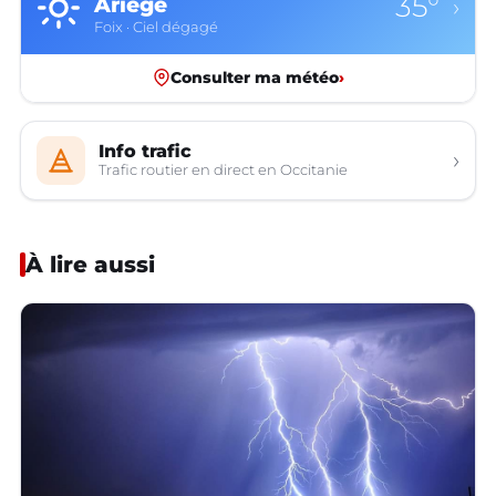
35°
Ariège
›
Foix · Ciel dégagé
Consulter ma météo
›
Info trafic
›
Trafic routier en direct en Occitanie
À lire aussi