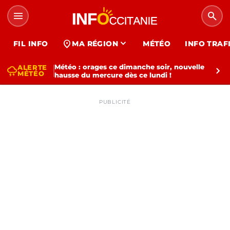
menu
search
expand_more
location_on
FIL INFO
MA RÉGION
MÉTÉO
INFO TRAF
Météo : orages ce dimanche soir, nouvelle
ALERTE
thunderstorm
chevron_right
MÉTÉO
hausse du mercure dès ce lundi !
PUBLICITÉ