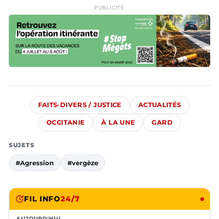
PUBLICITÉ
FAITS-DIVERS / JUSTICE
ACTUALITÉS
OCCITANIE
À LA UNE
GARD
SUJETS
#Agression
#vergèze
FIL INFO
24/7
AUJOURD'HUI