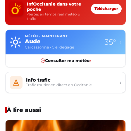
InfOccitanie dans votre
poche
Télécharger
Alertes en temps réel, météo &
trafic
MÉTÉO · MAINTENANT
35°
Aude
›
Carcassonne · Ciel dégagé
Consulter ma météo
›
Info trafic
›
Trafic routier en direct en Occitanie
À lire aussi