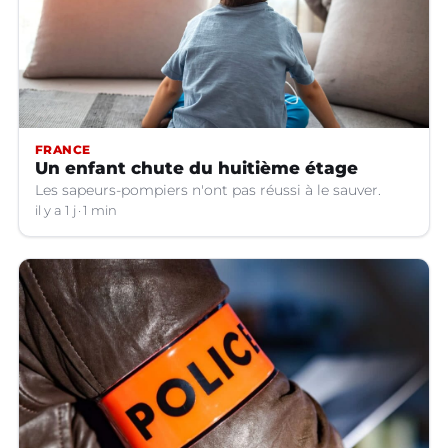
FRANCE
Un enfant chute du huitième étage
Les sapeurs-pompiers n'ont pas réussi à le sauver.
il y a 1 j
1 min