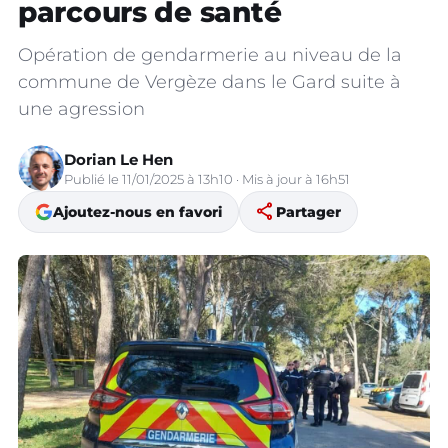
parcours de santé
Opération de gendarmerie au niveau de la
commune de Vergèze dans le Gard suite à
une agression
Dorian Le Hen
Publié le 11/01/2025 à 13h10 · Mis à jour à 16h51
share
Ajoutez-nous en favori
Partager