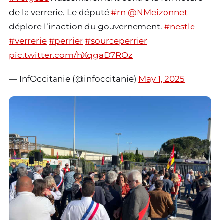
de la verrerie. Le député
#rn
@NMeizonnet
déplore l’inaction du gouvernement.
#nestle
#verrerie
#perrier
#sourceperrier
pic.twitter.com/hXqgaD7ROz
— InfOccitanie (@infoccitanie)
May 1, 2025