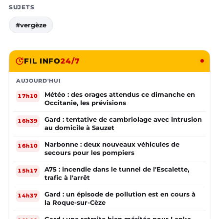
SUJETS
#vergèze
FIL INFO
24/7
AUJOURD'HUI
Météo : des orages attendus ce dimanche en
17h10
Occitanie, les prévisions
Gard : tentative de cambriolage avec intrusion
16h39
au domicile à Sauzet
Narbonne : deux nouveaux véhicules de
16h10
secours pour les pompiers
A75 : incendie dans le tunnel de l'Escalette,
15h17
trafic à l'arrêt
Gard : un épisode de pollution est en cours à
14h37
la Roque-sur-Cèze
Gard : une retraite bien méritée pour Lenka,