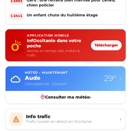
12h02
chien policier
Un enfant chute du huitième étage
11h11
APPLICATION MOBILE
InfOccitanie dans votre
poche
Télécharger
Alertes en temps réel, météo &
trafic
MÉTÉO · MAINTENANT
29°
Aude
›
Carcassonne · Couvert
Consulter ma météo
›
Info trafic
›
Trafic routier en direct en Occitanie