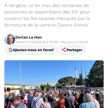
À Vergèze, ce 1er mai, des centaines de
personnes se rassemblent dès 10h pour
soutenir les 164 salariés menacés par la
fermeture de la verrerie Owens-Illinois.
Dorian Le Hen
Publié le 01/05/2025 à 10h50 · Mis à jour à 12h00
share
Ajoutez-nous en favori
Partager