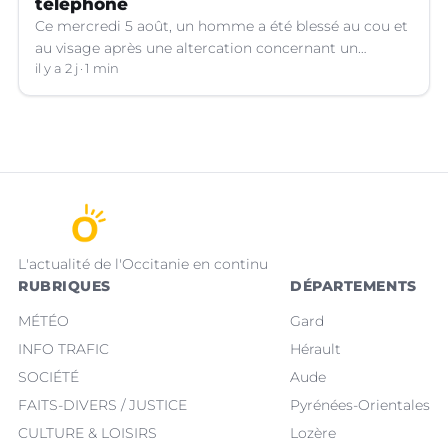
téléphone
Ce mercredi 5 août, un homme a été blessé au cou et
au visage après une altercation concernant un
téléphone portable à Montpellier (Hérault).
il y a 2 j
1 min
L'actualité de l'Occitanie en continu
RUBRIQUES
DÉPARTEMENTS
MÉTÉO
Gard
INFO TRAFIC
Hérault
SOCIÉTÉ
Aude
FAITS-DIVERS / JUSTICE
Pyrénées-Orientales
CULTURE & LOISIRS
Lozère