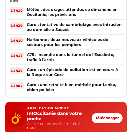
HIER
Météo : des orages attendus ce dimanche en
17h10
Occitanie, les prévisions
Gard : tentative de cambriolage avec intrusion
16h39
au domicile à Sauzet
Narbonne : deux nouveaux véhicules de
16h10
secours pour les pompiers
A75 : incendie dans le tunnel de l'Escalette,
15h17
trafic à l'arrêt
Gard : un épisode de pollution est en cours à
14h37
la Roque-sur-Cèze
Gard : une retraite bien méritée pour Lenka,
12h02
chien policier
APPLICATION MOBILE
InfOccitanie dans votre
poche
Télécharger
Alertes en temps réel, météo &
trafic