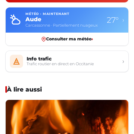
MÉTÉO · MAINTENANT
27°
Aude
›
Carcassonne · Partiellement nuageux
Consulter ma météo
›
Info trafic
›
Trafic routier en direct en Occitanie
À lire aussi