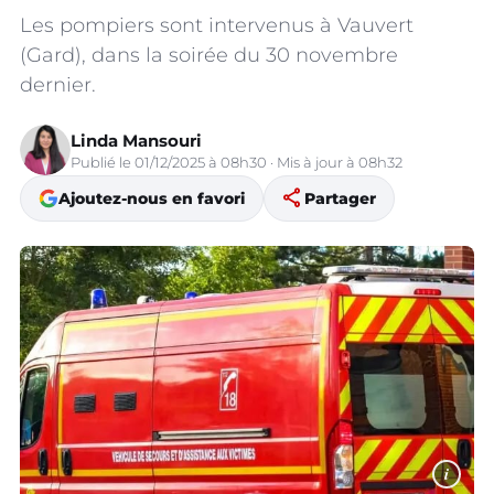
Les pompiers sont intervenus à Vauvert
(Gard), dans la soirée du 30 novembre
dernier.
Linda Mansouri
Publié le 01/12/2025 à 08h30 · Mis à jour à 08h32
share
Ajoutez-nous en favori
Partager
i