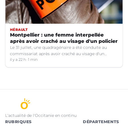
HÉRAULT
Montpellier : une femme interpellée
après avoir craché au visage d'un policier
Le 31 juillet, une quadragénaire a été conduite au
commissariat après avoir craché au visage d'un
policier. Son procès a été renvoyé au 12 octobre
il y a 22 h
1 min
prochain. Dans l'attente, elle a été placée en détention
provisoire.
L'actualité de l'Occitanie en continu
RUBRIQUES
DÉPARTEMENTS