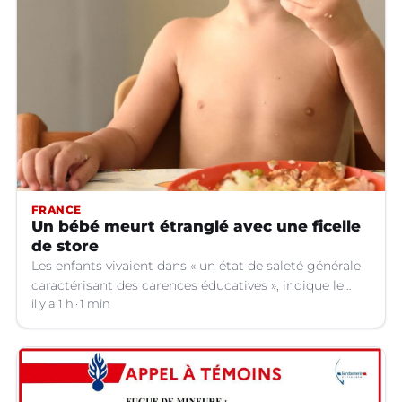
FRANCE
Un bébé meurt étranglé avec une ficelle
de store
Les enfants vivaient dans « un état de saleté générale
caractérisant des carences éducatives », indique le
parquet.
il y a 1 h
1 min