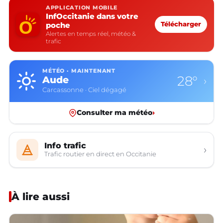
APPLICATION MOBILE
InfOccitanie dans votre
poche
Télécharger
Alertes en temps réel, météo &
trafic
MÉTÉO · MAINTENANT
28°
Aude
›
Carcassonne · Ciel dégagé
Consulter ma météo
›
Info trafic
›
Trafic routier en direct en Occitanie
À lire aussi