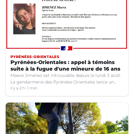
PYRÉNÉES-ORIENTALES
Pyrénées-Orientales : appel à témoins
suite à la fugue d'une mineure de 16 ans
Maeva Jimenez est introuvable depuis le lundi 3 août.
La gendarmerie des Pyrénées-Orientales lance un
appel à témoins.
il y a 2 h
1 min