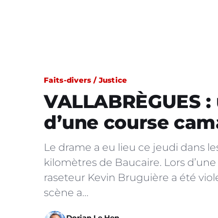
Faits-divers / Justice
VALLABRÈGUES : u
d’une course cam
Le drame a eu lieu ce jeudi dans l
kilomètres de Baucaire. Lors d’une 
raseteur Kevin Bruguière a été vi
scène a…
Dorian Le Hen