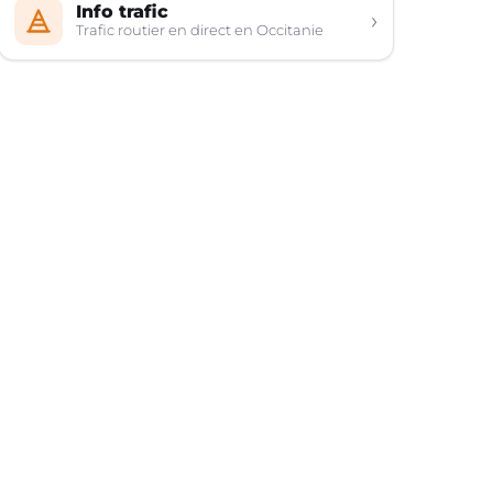
Info trafic
›
Trafic routier en direct en Occitanie