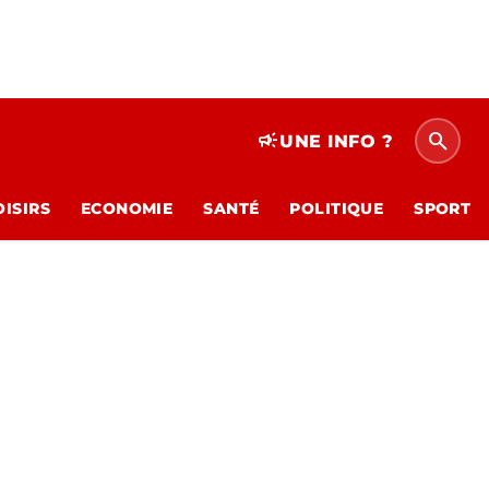
search
campaign
UNE INFO ?
OISIRS
ECONOMIE
SANTÉ
POLITIQUE
SPORT