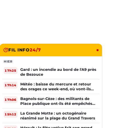
FIL INFO
24/7
HIER
Gard : un incendie au bord de l'A9 près
17h25
de Bezouce
Météo : baisse du mercure et retour
17h14
des orages ce week-end, où vont-ils
frapper ?
Bagnols-sur-Cèze : des militants de
17h06
Place publique ont-ils été empêchés
de tracter par la mairie ?
La Grande Motte : un octogénaire
15h12
réanimé sur la plage du Grand Travers
Hérault : la fête votive fait son grand