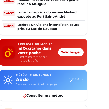
15h11
retour à Mauguio
Lunel : une pièce du musée Médard
14h37
exposée au Fort Saint-André
Lozère : un violent incendie en cours
13h44
près du Lac de Naussac
APPLICATION MOBILE
InfOccitanie dans
votre poche
Télécharger
Alertes en temps réel,
météo & trafic
MÉTÉO · MAINTENANT
22°
Aude
›
Carcassonne · Ciel dégagé
Consulter ma météo
›