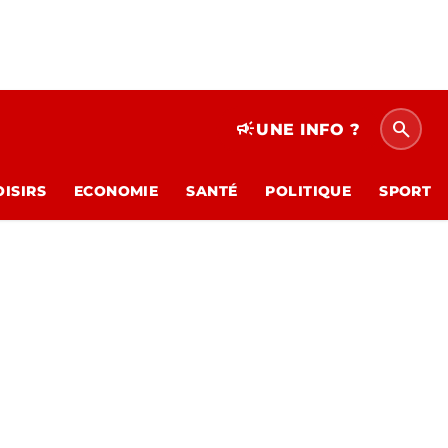
search
campaign
UNE INFO ?
OISIRS
ECONOMIE
SANTÉ
POLITIQUE
SPORT