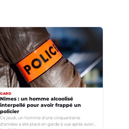
GARD
Nîmes : un homme alcoolisé
interpellé pour avoir frappé un
policier
Ce jeudi, un homme d'une cinquantaine
d'années a été placé en garde à vue après avoir