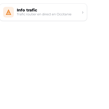
Info trafic
›
Trafic routier en direct en Occitanie