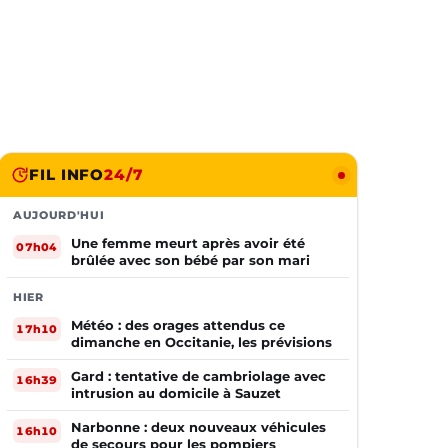
FIL INFO
24/7
AUJOURD'HUI
Une femme meurt après avoir été
07h04
brûlée avec son bébé par son mari
HIER
Météo : des orages attendus ce
17h10
dimanche en Occitanie, les prévisions
Gard : tentative de cambriolage avec
16h39
intrusion au domicile à Sauzet
Narbonne : deux nouveaux véhicules
16h10
de secours pour les pompiers