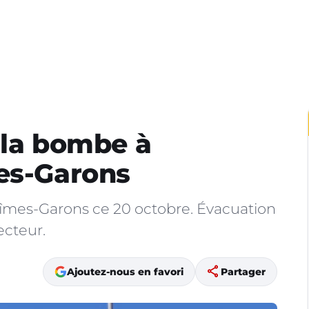
 la bombe à
es-Garons
Nîmes-Garons ce 20 octobre. Évacuation
ecteur.
share
Ajoutez-nous en favori
Partager