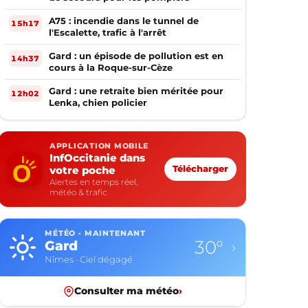
A75 : incendie dans le tunnel de
15h17
l'Escalette, trafic à l'arrêt
Gard : un épisode de pollution est en
14h37
cours à la Roque-sur-Cèze
Gard : une retraite bien méritée pour
12h02
Lenka, chien policier
APPLICATION MOBILE
InfOccitanie dans
votre poche
Télécharger
Alertes en temps réel,
météo & trafic
MÉTÉO · MAINTENANT
30°
Gard
›
Nîmes · Ciel dégagé
Consulter ma météo
›