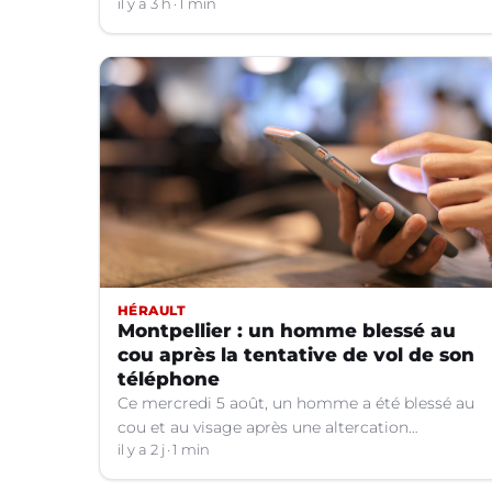
il y a 3 h
1 min
HÉRAULT
Montpellier : un homme blessé au
cou après la tentative de vol de son
téléphone
Ce mercredi 5 août, un homme a été blessé au
cou et au visage après une altercation
concernant un téléphone portable à Montpellier
il y a 2 j
1 min
(Hérault).