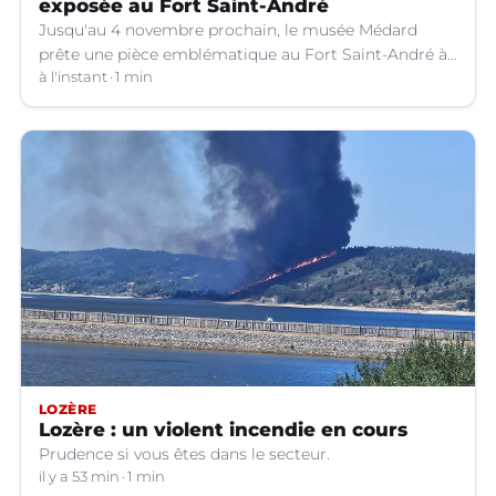
exposée au Fort Saint-André
Jusqu'au 4 novembre prochain, le musée Médard
prête une pièce emblématique au Fort Saint-André à
Villeneuve-lez-Avignon (Gard).
à l'instant
1 min
LOZÈRE
Lozère : un violent incendie en cours
Prudence si vous êtes dans le secteur.
il y a 53 min
1 min