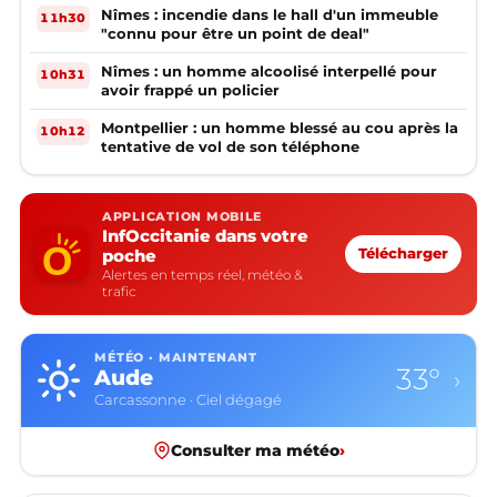
Nîmes : incendie dans le hall d'un immeuble
11h30
"connu pour être un point de deal"
Nîmes : un homme alcoolisé interpellé pour
10h31
avoir frappé un policier
Montpellier : un homme blessé au cou après la
10h12
tentative de vol de son téléphone
APPLICATION MOBILE
InfOccitanie dans votre
poche
Télécharger
Alertes en temps réel, météo &
trafic
MÉTÉO · MAINTENANT
33°
Aude
›
Carcassonne · Ciel dégagé
Consulter ma météo
›