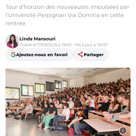
Tour d’horizon des nouveautés impulsées par
l’Université Perpignan Via Domitia en cette
rentrée.
Linda Mansouri
Publié le 17/09/2025 à 15h51 · Mis à jour à 15h57
share
Ajoutez-nous en favori
Partager
i