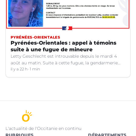
PYRÉNÉES-ORIENTALES
Pyrénées-Orientales : appel à témoins
suite à une fugue de mineure
Letty Geschlecht est introuvable depuis le mardi 4
août au matin. Suite à cette fugue, la gendarmerie
des Pyrénées-Orientales lance un appel à témoins.
il y a 22 h
1 min
L'actualité de l'Occitanie en continu
RUBRIQUES
DÉPARTEMENTS