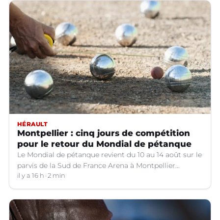
HÉRAULT
Montpellier : cinq jours de compétition
pour le retour du Mondial de pétanque
Le Mondial de pétanque revient du 10 au 14 août sur le
parvis de la Sud de France Arena à Montpellier
(Hérault).
il y a 16 h
2 min