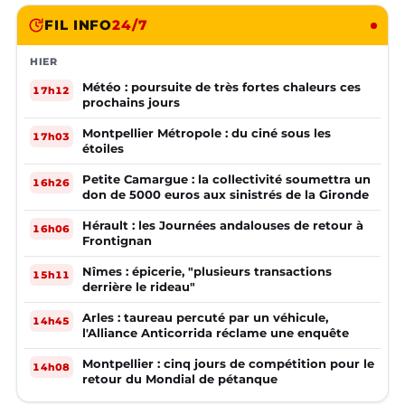
FIL INFO
24/7
HIER
Météo : poursuite de très fortes chaleurs ces
17h12
prochains jours
Montpellier Métropole : du ciné sous les
17h03
étoiles
Petite Camargue : la collectivité soumettra un
16h26
don de 5000 euros aux sinistrés de la Gironde
Hérault : les Journées andalouses de retour à
16h06
Frontignan
Nîmes : épicerie, "plusieurs transactions
15h11
derrière le rideau"
Arles : taureau percuté par un véhicule,
14h45
l'Alliance Anticorrida réclame une enquête
Montpellier : cinq jours de compétition pour le
14h08
retour du Mondial de pétanque