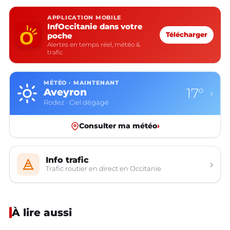
APPLICATION MOBILE
InfOccitanie dans votre
poche
Télécharger
Alertes en temps réel, météo &
trafic
MÉTÉO · MAINTENANT
17°
Aveyron
›
Rodez · Ciel dégagé
Consulter ma météo
›
Info trafic
›
Trafic routier en direct en Occitanie
À lire aussi