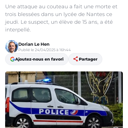
Une attaque au couteau a fait une morte et
trois blessées dans un lycée de Nantes ce
jeudi. Le suspect, un élève de 15 ans, a été
interpellé.
Dorian Le Hen
Publié le 24/04/2025 à 16h44
share
Ajoutez-nous en favori
Partager