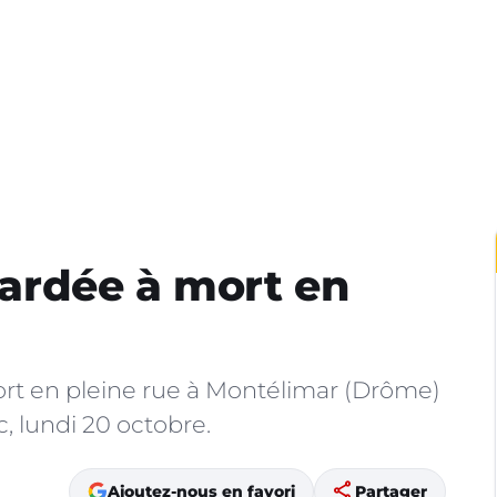
ardée à mort en
t en pleine rue à Montélimar (Drôme)
, lundi 20 octobre.
share
Ajoutez-nous en favori
Partager