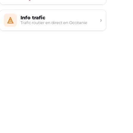
Info trafic
›
Trafic routier en direct en Occitanie