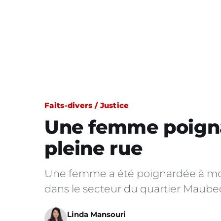
Faits-divers / Justice
Une femme poign
pleine rue
Une femme a été poignardée à mor
dans le secteur du quartier Maubec
Linda Mansouri