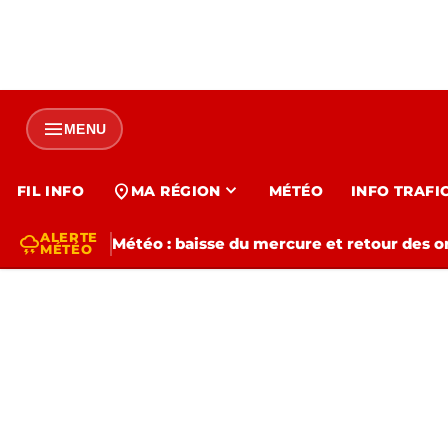
menu
MENU
expand_more
location_on
FIL INFO
MA RÉGION
MÉTÉO
INFO TRAFI
ALERTE
thunderstorm
Météo : baisse du mercure et retour des o
MÉTÉO