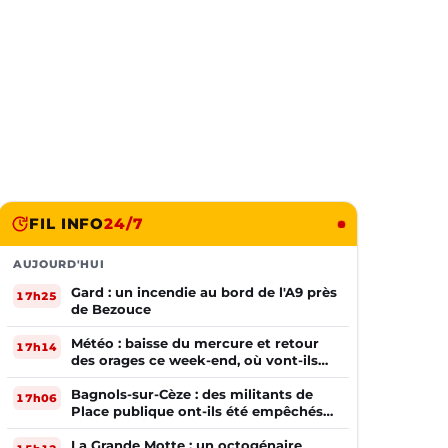
FIL INFO
24/7
AUJOURD'HUI
Gard : un incendie au bord de l'A9 près
17h25
de Bezouce
Météo : baisse du mercure et retour
17h14
des orages ce week-end, où vont-ils
frapper ?
Bagnols-sur-Cèze : des militants de
17h06
Place publique ont-ils été empêchés
de tracter par la mairie ?
La Grande Motte : un octogénaire