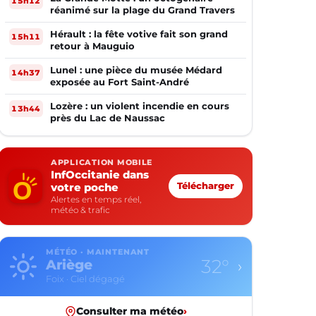
15h12
réanimé sur la plage du Grand Travers
Hérault : la fête votive fait son grand
15h11
retour à Mauguio
Lunel : une pièce du musée Médard
14h37
exposée au Fort Saint-André
Lozère : un violent incendie en cours
13h44
près du Lac de Naussac
APPLICATION MOBILE
InfOccitanie dans
votre poche
Télécharger
Alertes en temps réel,
météo & trafic
MÉTÉO · MAINTENANT
35°
Aude
›
Carcassonne · Ciel dégagé
Consulter ma météo
›