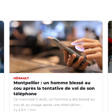
HÉRAULT
Montpellier : un homme blessé au
cou après la tentative de vol de son
téléphone
Ce mercredi 5 août, un homme a été blessé au
cou et au visage après une altercation
concernant un téléphone portable à Montpellier
il y a 9 h
1 min