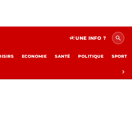
search
campaign
UNE INFO ?
OISIRS
ECONOMIE
SANTÉ
POLITIQUE
SPORT
chevron_right