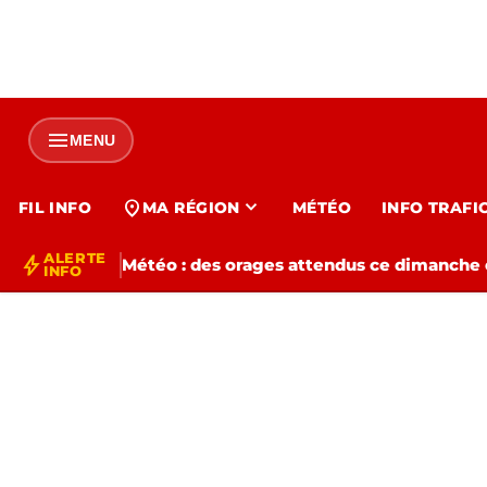
menu
MENU
expand_more
location_on
FIL INFO
MA RÉGION
MÉTÉO
INFO TRAFI
ALERTE
bolt
Météo : des orages attendus ce dimanche e
INFO