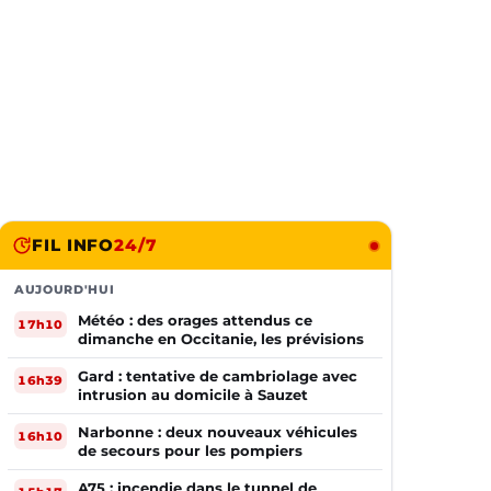
FIL INFO
24/7
AUJOURD'HUI
Météo : des orages attendus ce
17h10
dimanche en Occitanie, les prévisions
Gard : tentative de cambriolage avec
16h39
intrusion au domicile à Sauzet
Narbonne : deux nouveaux véhicules
16h10
de secours pour les pompiers
A75 : incendie dans le tunnel de