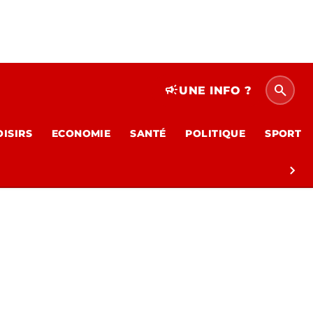
search
campaign
UNE INFO ?
OISIRS
ECONOMIE
SANTÉ
POLITIQUE
SPORT
chevron_right