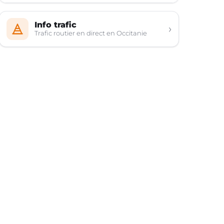
Info trafic
›
Trafic routier en direct en Occitanie