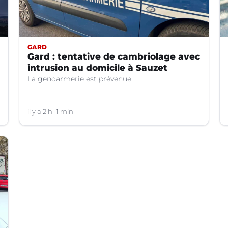
GARD
Gard : tentative de cambriolage avec
intrusion au domicile à Sauzet
La gendarmerie est prévenue.
il y a 2 h
1 min