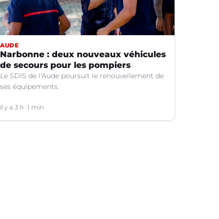
AUDE
Narbonne : deux nouveaux véhicules
de secours pour les pompiers
Le SDIS de l'Aude poursuit le renouvellement de
ses équipements.
il y a 3 h
1 min