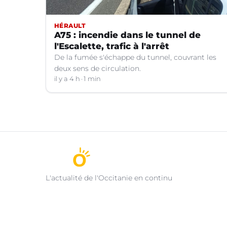
HÉRAULT
A75 : incendie dans le tunnel de
l'Escalette, trafic à l'arrêt
De la fumée s'échappe du tunnel, couvrant les
deux sens de circulation.
il y a 4 h
1 min
L'actualité de l'Occitanie en continu