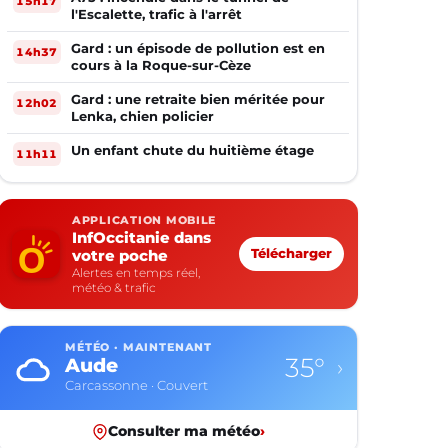
15h17
l'Escalette, trafic à l'arrêt
Gard : un épisode de pollution est en
14h37
cours à la Roque-sur-Cèze
Gard : une retraite bien méritée pour
12h02
Lenka, chien policier
Un enfant chute du huitième étage
11h11
APPLICATION MOBILE
InfOccitanie dans
votre poche
Télécharger
Alertes en temps réel,
météo & trafic
MÉTÉO · MAINTENANT
33°
Aveyron
›
Rodez · Couvert
Consulter ma météo
›