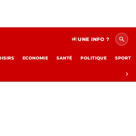
search
campaign
UNE INFO ?
OISIRS
ECONOMIE
SANTÉ
POLITIQUE
SPORT
chevron_right