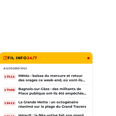
FIL INFO
24/7
AUJOURD'HUI
Météo : baisse du mercure et retour
17h14
des orages ce week-end, où vont-ils
frapper ?
Bagnols-sur-Cèze : des militants de
17h06
Place publique ont-ils été empêchés
de tracter par la mairie ?
La Grande Motte : un octogénaire
15h12
réanimé sur la plage du Grand Travers
Hérault : la fête votive fait son grand