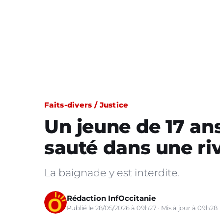
Faits-divers / Justice
Un jeune de 17 an
sauté dans une ri
La baignade y est interdite.
Rédaction InfOccitanie
Publié le 28/05/2026 à 09h27 · Mis à jour à 09h28