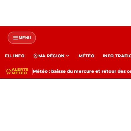
menu
MENU
expand_more
location_on
FIL INFO
MA RÉGION
MÉTÉO
INFO TRAFI
ALERTE
thunderstorm
Météo : baisse du mercure et retour des o
MÉTÉO