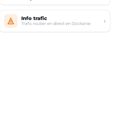
Info trafic
›
Trafic routier en direct en Occitanie