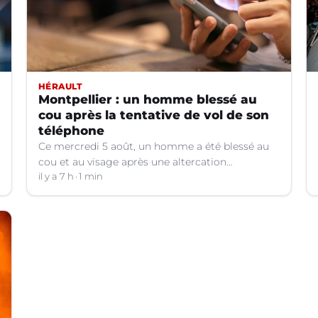
HÉRAULT
Montpellier : un homme blessé au
cou après la tentative de vol de son
téléphone
Ce mercredi 5 août, un homme a été blessé au
cou et au visage après une altercation
concernant un téléphone portable à Montpellier
il y a 7 h
1 min
(Hérault).