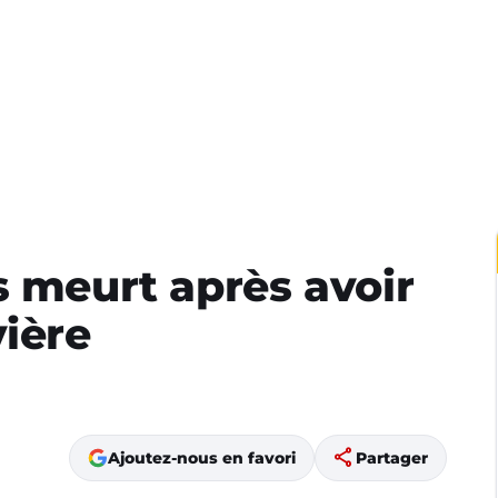
s meurt après avoir
vière
share
Ajoutez-nous en favori
Partager