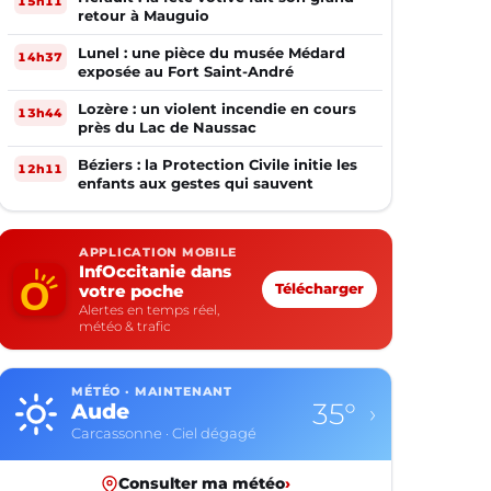
15h11
retour à Mauguio
Lunel : une pièce du musée Médard
14h37
exposée au Fort Saint-André
Lozère : un violent incendie en cours
13h44
près du Lac de Naussac
Béziers : la Protection Civile initie les
12h11
enfants aux gestes qui sauvent
APPLICATION MOBILE
InfOccitanie dans
votre poche
Télécharger
Alertes en temps réel,
météo & trafic
MÉTÉO · MAINTENANT
30°
Aveyron
›
Rodez · Ciel dégagé
Consulter ma météo
›