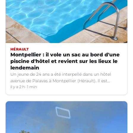
HÉRAULT
Montpellier : il vole un sac au bord d'une
piscine d'hôtel et revient sur les lieux le
lendemain
Un jeune de 24 ans a été interpellé dans un hôtel
avenue de Palavas à Montpellier (Hérault). Il est
suspecté d'avoir volé le sac d'une cliente.
il y a 2 h
1 min