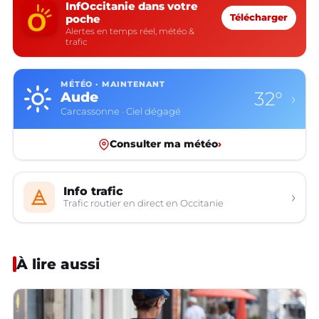
InfOccitanie dans votre
poche
Télécharger
Alertes en temps réel, météo &
trafic
MÉTÉO · MAINTENANT
32°
Aude
›
Carcassonne · Ciel dégagé
Consulter ma météo
›
Info trafic
›
Trafic routier en direct en Occitanie
À lire aussi