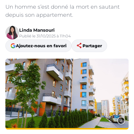
Un homme s’est donné la mort en sautant
depuis son appartement.
Linda Mansouri
Publié le 31/10/2025 à 11h04
share
Ajoutez-nous en favori
Partager
i