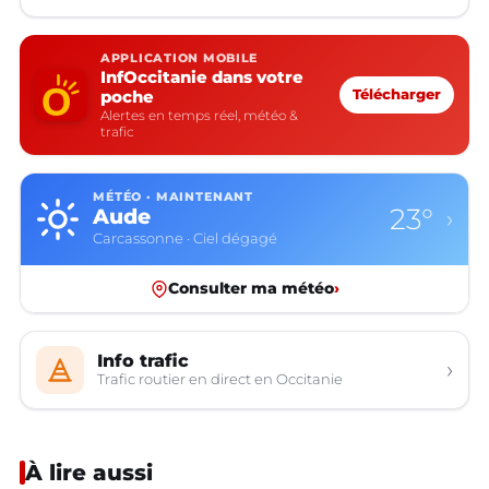
APPLICATION MOBILE
InfOccitanie dans votre
poche
Télécharger
Alertes en temps réel, météo &
trafic
MÉTÉO · MAINTENANT
23°
Aude
›
Carcassonne · Ciel dégagé
Consulter ma météo
›
Info trafic
›
Trafic routier en direct en Occitanie
À lire aussi