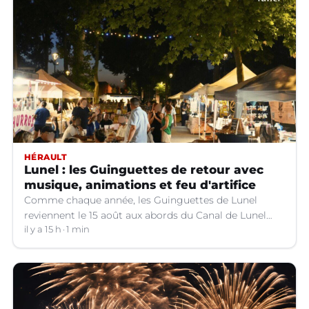
HÉRAULT
Lunel : les Guinguettes de retour avec
musique, animations et feu d'artifice
Comme chaque année, les Guinguettes de Lunel
reviennent le 15 août aux abords du Canal de Lunel
(Hérault).
il y a 15 h
1 min