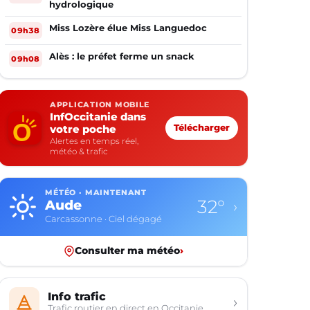
hydrologique
Miss Lozère élue Miss Languedoc
09h38
Alès : le préfet ferme un snack
09h08
APPLICATION MOBILE
InfOccitanie dans
votre poche
Télécharger
Alertes en temps réel,
météo & trafic
MÉTÉO · MAINTENANT
32°
Aude
›
Carcassonne · Ciel dégagé
Consulter ma météo
›
Info trafic
›
Trafic routier en direct en Occitanie