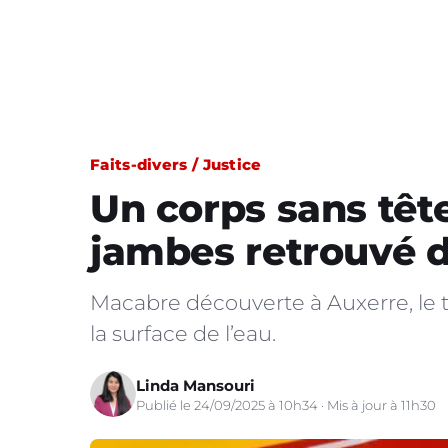
Faits-divers / Justice
Un corps sans tête
jambes retrouvé d
Macabre découverte à Auxerre, le 
la surface de l’eau.
Linda Mansouri
Publié le 24/09/2025 à 10h34 · Mis à jour à 11h30