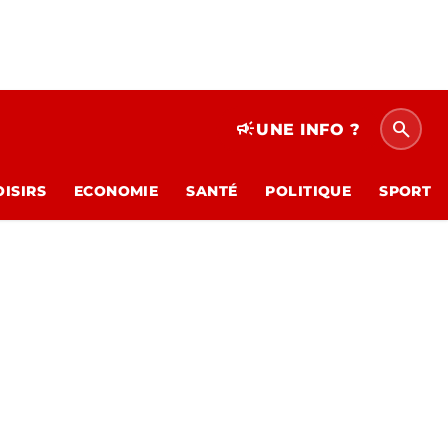
search
campaign
UNE INFO ?
OISIRS
ECONOMIE
SANTÉ
POLITIQUE
SPORT