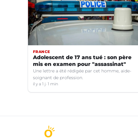
FRANCE
Adolescent de 17 ans tué : son père
mis en examen pour "assassinat"
Une lettre a été rédigée par cet homme, aide-
soignant de profession.
il y a 1 j
1 min