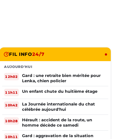
FIL INFO
24/7
AUJOURD'HUI
Gard : une retraite bien méritée pour
12h02
Lenka, chien policier
Un enfant chute du huitième étage
11h11
La Journée internationale du chat
10h42
célébrée aujourd'hui
Hérault : accident de la route, un
10h28
homme décède ce samedi
Gard : aggravation de la situation
10h11