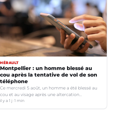
HÉRAULT
Montpellier : un homme blessé au
cou après la tentative de vol de son
téléphone
Ce mercredi 5 août, un homme a été blessé au
cou et au visage après une altercation
concernant un téléphone portable à Montpellier
il y a 1 j
1 min
(Hérault).