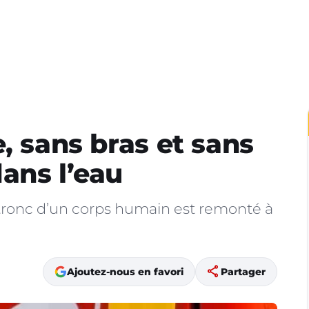
, sans bras et sans
ans l’eau
tronc d’un corps humain est remonté à
share
Ajoutez-nous en favori
Partager